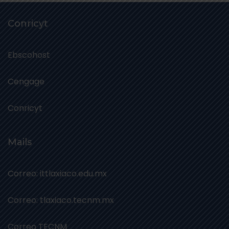
Conricyt
Ebscohost
Cengage
Conricyt
Mails
Correo: ittlaxiaco.edu.mx
Correo: tlaxiaco.tecnm.mx
Correo TECNM