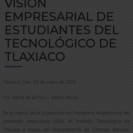
VISIÓN
EMPRESARIAL DE
ESTUDIANTES DEL
TECNOLÓGICO DE
TLAXIACO
Tlaxiaco, Oax., 28 de mayo de 2026.
Por: María de la Paz C. Baños Reyes.
En el marco de la Exposición de Productos Académicos del
semestre enero-junio 2026, el Instituto Tecnológico de
Tlaxiaco a través del Departamento de Ciencias Básicas,