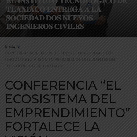
𝐄𝐋 𝐈𝐍𝐒𝐓𝐈𝐓𝐔𝐓𝐎 𝐓𝐄𝐂𝐍𝐎𝐋𝐎́𝐆𝐈𝐂𝐎 𝐃𝐄
𝐓𝐋𝐀𝐗𝐈𝐀𝐂𝐎 𝐄𝐍𝐓𝐑𝐄𝐆𝐀 𝐀 𝐋𝐀
𝐒𝐎𝐂𝐈𝐄𝐃𝐀𝐃 𝐃𝐎𝐒 𝐍𝐔𝐄𝐕𝐎𝐒
𝐈𝐍𝐆𝐄𝐍𝐈𝐄𝐑𝐎𝐒 𝐂𝐈𝐕𝐈𝐋𝐄𝐒
>
Inicio
CONFERENCIA “EL ECOSISTEMA DEL EMPRENDIMIENTO”
FORTALECE LA VISIÓN EMPRESARIAL DE ESTUDIANTES DEL
TECNOLÓGICO DE TLAXIACO
CONFERENCIA “EL
ECOSISTEMA DEL
EMPRENDIMIENTO”
FORTALECE LA