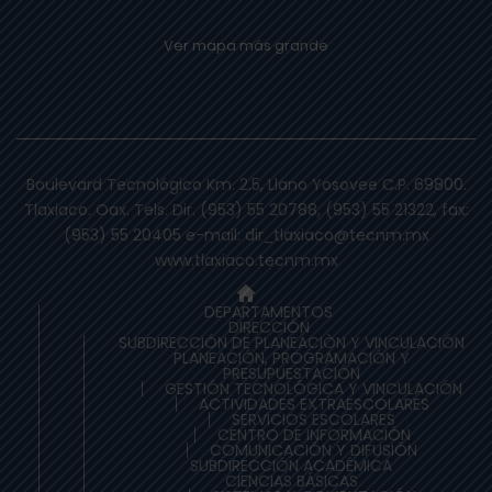
Ver mapa más grande
Boulevard Tecnológico Km. 2.5, Llano Yosovee C.P. 69800.
Tlaxiaco. Oax. Tels. Dir. (953) 55 20788, (953) 55 21322, fax:
(953) 55 20405 e-mail: dir_tlaxiaco@tecnm.mx
www.tlaxiaco.tecnm.mx
DEPARTAMENTOS
DIRECCIÓN
SUBDIRECCIÓN DE PLANEACIÒN Y VINCULACIÓN
PLANEACIÓN, PROGRAMACIÓN Y
PRESUPUESTACIÓN
GESTIÓN TECNOLÓGICA Y VINCULACIÓN
ACTIVIDADES EXTRAESCOLARES
SERVICIOS ESCOLARES
CENTRO DE INFORMACIÓN
COMUNICACIÓN Y DIFUSIÓN
SUBDIRECCIÓN ACADÉMICA
CIENCIAS BÁSICAS