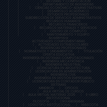
SISTEMAS Y COMPUTACIÓN
DEPARTAMENTO DE INGENIERÍAS
CIENCIAS ECONÓMICO-ADMINISTRATIVAS
DESARROLLO ACADÉMICO
ESTUDIOS PROFESIONALES
SUBDIRECCIÓN DE SERVICIOS ADMINISTRATIVOS
RECURSOS HUMANOS
RECURSOS FINANCIEROS
RECURSOS MATERIALES Y SERVICIOS
CENTRO DE CÓMPUTO
MANTENIMIENTO Y EQUIPO
Académica
ACTIVIDADES COMPLEMENTARIAS
ACTIVIDADES EXTRAESCOLARES
RESIDENCIAS PROFESIONALES
NORMATIVOS Y LINEAMIENTOS
TITULACIÓN
OFERTA EDUCATIVA
INGENIERÍA EN SISTEMAS COMPUTACIONALES
INGENIERÍA MECATRÓNICA
INGENIERÍA INDUSTRIAL
LICENCIATURA EN ARQUITECTURA
LICENCIATURA EN ADMINISTRACIÓN
INGENIERÍA CIVIL
INGENIERÍA EN GESTIÓN EMPRESARIAL
LICENCIATURA EN CONTADOR PÚBLICO
SISTEMAS
MINDBOX
OFICIOS
AULA VIRTUAL DE CURSOS
AULA VIRTUAL MATERIAS 2026
E-LIBRO
INSTITUCIONAL
FILOSOFÍA
ORGANIGRAMA
LOGOTIPO INSTITUCIONAL
MASCOTA