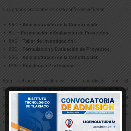
Los grupos presentes en esta conferencia fueron:
6AC –
Administración de la Construcción.
8UI –
Formulación y Evaluación de Proyectos.
8AS –
Taller de Investigación II.
8BC –
Formulación y Evaluación de Proyectos.
6BC –
Administración de la Construcción.
PR8 –
Residencia Profesional
.
Esta actividad académica fue coordinada por el
Departamento de Ciencias Básicas con la participación del
docente Antonio Jiménez Sadrac, integrante de la Academia
de Ciencias Básicas, como parte de las acciones
encaminadas al fortalecimiento de la formación profesional y
emprendedora de la comunidad estudiantil.