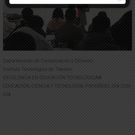
Departamento de Comunicación y Difusión.
Instituto Tecnológico de Tlaxiaco
EXCELENCIA EN EDUCACIÓN TECNOLÓGICA®
EDUCACIÓN, CIENCIA Y TECNOLOGÍA, PROGRESO, DÍA CON
DÍA