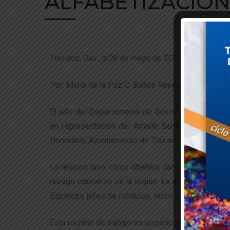
ALFABETIZACIÓN
Tlaxiaco, Oax., a 08 de mayo de 2025.
Por: María de la Paz C. Baños Reyes.
El jefe del Departamento de Gestión Tecnológica y
en representación del Amado Santos Santiago Dir
Honorable Ayuntamiento de Tlaxiaco y el Instituto 
La reunión tuvo como objetivo dar seguimiento a 
rezago educativo en la región. La actividad contó 
Espinoza, jefes de módulos, técnicos, autoridade
Esta reunión de trabajo es un paso importante para 