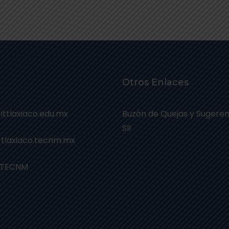
Otros Enlaces
 ittlaxiaco.edu.mx
Buzón de Quejas y Sugeren
SII
 tlaxiaco.tecnm.mx
 TECNM