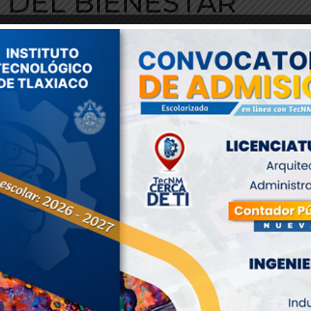
 DEL BIENESTAR
 Vinculación del TecNM -Tlaxiaco, Daniel Carbajal Díaz, asisti
ector del Instituto, a una reunión de trabajo convocada por e
Nacional para la Educación de los Adultos (INEA).
los programas de alfabetización para el bienestar y atención a
con la presencia de la Directora General del INEA, Juana Aguila
s municipales, regidores de educación y agentes municipales.
fortalecer la colaboración entre las instituciones y avanzar en l