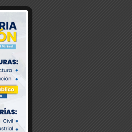
ó
l
l
r
a