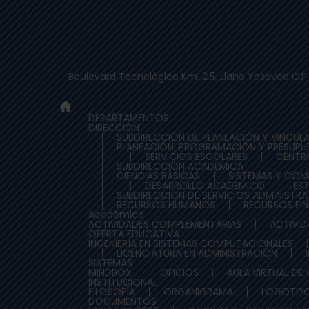
Boulevard Tecnológico Km. 2.5, Llano Yosovee C.P.
DEPARTAMENTOS
DIRECCIÓN
SUBDIRECCIÓN DE PLANEACIÒN Y VINCUL
PLANEACIÓN, PROGRAMACIÓN Y PRESUPU
SERVICIOS ESCOLARES
CENTR
SUBDIRECCIÓN ACADÉMICA
CIENCIAS BÁSICAS
SISTEMAS Y CO
DESARROLLO ACADÉMICO
ES
SUBDIRECCIÓN DE SERVICIOS ADMINISTR
RECURSOS HUMANOS
RECURSOS FI
Académica
ACTIVIDADES COMPLEMENTARIAS
ACTIVID
OFERTA EDUCATIVA
INGENIERÍA EN SISTEMAS COMPUTACIONALES
LICENCIATURA EN ADMINISTRACIÓN
SISTEMAS
MINDBOX
OFICIOS
AULA VIRTUAL DE
INSTITUCIONAL
FILOSOFÍA
ORGANIGRAMA
LOGOTIPO
DOCUMENTOS