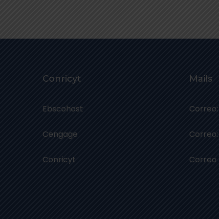
Conricyt
Mails
Ebscohost
Correo:
Cengage
Correo:
Conricyt
Correo