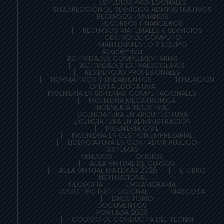
ESTUDIOS PROFESIONALES
SUBDIRECCIÓN DE SERVICIOS ADMINISTRATIVOS
RECURSOS HUMANOS
RECURSOS FINANCIEROS
RECURSOS MATERIALES Y SERVICIOS
CENTRO DE CÓMPUTO
MANTENIMIENTO Y EQUIPO
Académica
ACTIVIDADES COMPLEMENTARIAS
ACTIVIDADES EXTRAESCOLARES
RESIDENCIAS PROFESIONALES
NORMATIVOS Y LINEAMIENTOS
TITULACIÓN
OFERTA EDUCATIVA
INGENIERÍA EN SISTEMAS COMPUTACIONALES
INGENIERÍA MECATRÓNICA
INGENIERÍA INDUSTRIAL
LICENCIATURA EN ARQUITECTURA
LICENCIATURA EN ADMINISTRACIÓN
INGENIERÍA CIVIL
INGENIERÍA EN GESTIÓN EMPRESARIAL
LICENCIATURA EN CONTADOR PÚBLICO
SISTEMAS
MINDBOX
OFICIOS
AULA VIRTUAL DE CURSOS
AULA VIRTUAL MATERIAS 2026
E-LIBRO
INSTITUCIONAL
FILOSOFÍA
ORGANIGRAMA
LOGOTIPO INSTITUCIONAL
MASCOTA
DIRECTORIO
DOCUMENTOS
PORTADA 2026
CODIGO DE CONDUCTA DEL TECNM