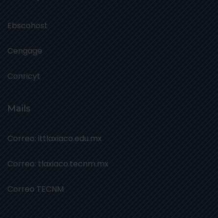
Ebscohost
Cengage
Conricyt
Mails
Correo: ittlaxiaco.edu.mx
Correo: tlaxiaco.tecnm.mx
Correo TECNM