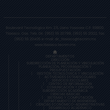
Boulevard Tecnológico Km. 2.5, Llano Yosovee C.P. 69800.
Tlaxiaco. Oax. Tels. Dir. (953) 55 20788, (953) 55 21322, fax:
(953) 55 20405 e-mail: dir_tlaxiaco@tecnm.mx
www.tlaxiaco.tecnm.mx
DEPARTAMENTOS
DIRECCIÓN
SUBDIRECCIÓN DE PLANEACIÒN Y VINCULACIÓN
PLANEACIÓN, PROGRAMACIÓN Y
PRESUPUESTACIÓN
GESTIÓN TECNOLÓGICA Y VINCULACIÓN
ACTIVIDADES EXTRAESCOLARES
SERVICIOS ESCOLARES
CENTRO DE INFORMACIÓN
COMUNICACIÓN Y DIFUSIÓN
SUBDIRECCIÓN ACADÉMICA
CIENCIAS BÁSICAS
SISTEMAS Y COMPUTACIÓN
DEPARTAMENTO DE INGENIERÍAS
CIENCIAS ECONÓMICO-ADMINISTRATIVAS
DESARROLLO ACADÉMICO