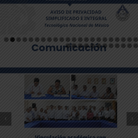
Comunicación
‹
›