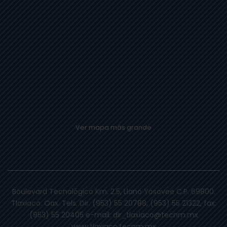
Ver mapa más grande
Boulevard Tecnológico Km. 2.5, Llano Yosovee C.P. 69800.
Tlaxiaco. Oax. Tels. Dir. (953) 55 20788, (953) 55 21322, fax:
(953) 55 20405 e-mail: dir_tlaxiaco@tecnm.mx
www.tlaxiaco.tecnm.mx