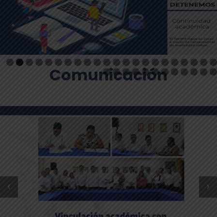
Comunicación
‹
›