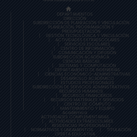
DEPARTAMENTOS
DIRECCIÓN
SUBDIRECCIÓN DE PLANEACIÒN Y VINCULACIÓN
PLANEACIÓN, PROGRAMACIÓN Y
PRESUPUESTACIÓN
GESTIÓN TECNOLÓGICA Y VINCULACIÓN
ACTIVIDADES EXTRAESCOLARES
SERVICIOS ESCOLARES
CENTRO DE INFORMACIÓN
COMUNICACIÓN Y DIFUSIÓN
SUBDIRECCIÓN ACADÉMICA
CIENCIAS BÁSICAS
SISTEMAS Y COMPUTACIÓN
DEPARTAMENTO DE INGENIERÍAS
CIENCIAS ECONÓMICO-ADMINISTRATIVAS
DESARROLLO ACADÉMICO
ESTUDIOS PROFESIONALES
SUBDIRECCIÓN DE SERVICIOS ADMINISTRATIVOS
RECURSOS HUMANOS
RECURSOS FINANCIEROS
RECURSOS MATERIALES Y SERVICIOS
CENTRO DE CÓMPUTO
MANTENIMIENTO Y EQUIPO
Académica
ACTIVIDADES COMPLEMENTARIAS
ACTIVIDADES EXTRAESCOLARES
RESIDENCIAS PROFESIONALES
NORMATIVOS Y LINEAMIENTOS
TITULACIÓN
OFERTA EDUCATIVA