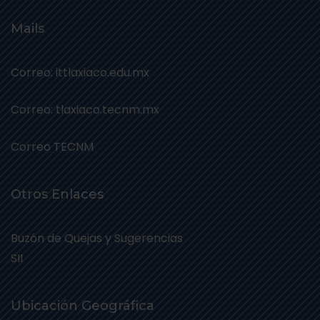
Mails
Correo: ittlaxiaco.edu.mx
Correo: tlaxiaco.tecnm.mx
Correo TECNM
Otros Enlaces
Buzón de Quejas y Sugerencias
SII
Ubicación Geográfica