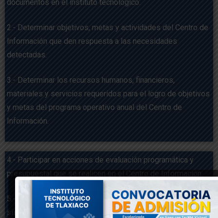
documentos en el instituto tecnológico.
2.- Determinar objetivos, metas y actividades del Centro de
Información que den respuesta a las necesidades
detectadas.
3.- Determinar los recursos humanos, financieros,
materiales y servicios requeridos para el logro de objetivos
y metas del programa operativo anual del Centro de
Información.
4.- Participar en acciones de evaluación programática y
presupuestal que se realicen en el Centro de Información.
5.- Participar en la integración de la estadística básica y los
sistemas de información del instituto tecnológico.