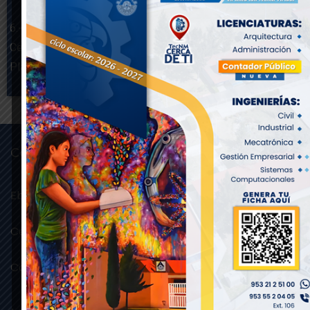
6.- Elaborar propuestas de ampliación y equipamiento del
Centro de Información y presentarlas al Subdirector de
Planeación y Vinculación para su atención.
Conricyt
Ebscohost
Cengage
Conricyt