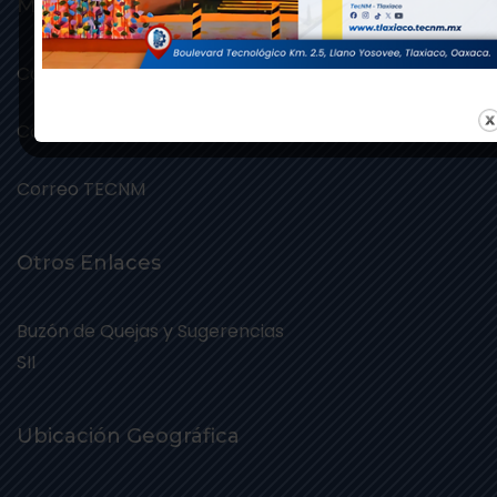
Mails
Correo: ittlaxiaco.edu.mx
Correo: tlaxiaco.tecnm.mx
Correo TECNM
Otros Enlaces
Buzón de Quejas y Sugerencias
SII
Ubicación Geográfica