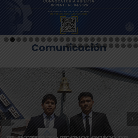
Comunicación
‹
›