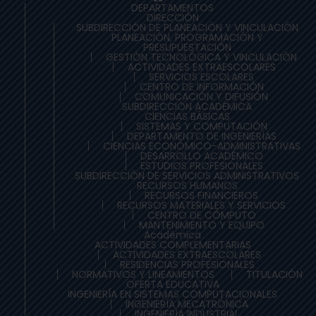
DEPARTAMENTOS
DIRECCIÓN
SUBDIRECCIÓN DE PLANEACIÒN Y VINCULACIÓN
PLANEACIÓN, PROGRAMACIÓN Y
PRESUPUESTACIÓN
GESTIÓN TECNOLÓGICA Y VINCULACIÓN
ACTIVIDADES EXTRAESCOLARES
SERVICIOS ESCOLARES
CENTRO DE INFORMACIÓN
COMUNICACIÓN Y DIFUSIÓN
SUBDIRECCIÓN ACADÉMICA
CIENCIAS BÁSICAS
SISTEMAS Y COMPUTACIÓN
DEPARTAMENTO DE INGENIERÍAS
CIENCIAS ECONÓMICO-ADMINISTRATIVAS
DESARROLLO ACADÉMICO
ESTUDIOS PROFESIONALES
SUBDIRECCIÓN DE SERVICIOS ADMINISTRATIVOS
RECURSOS HUMANOS
RECURSOS FINANCIEROS
RECURSOS MATERIALES Y SERVICIOS
CENTRO DE CÓMPUTO
MANTENIMIENTO Y EQUIPO
Académica
ACTIVIDADES COMPLEMENTARIAS
ACTIVIDADES EXTRAESCOLARES
RESIDENCIAS PROFESIONALES
NORMATIVOS Y LINEAMIENTOS
TITULACIÓN
OFERTA EDUCATIVA
INGENIERÍA EN SISTEMAS COMPUTACIONALES
INGENIERÍA MECATRÓNICA
INGENIERÍA INDUSTRIAL