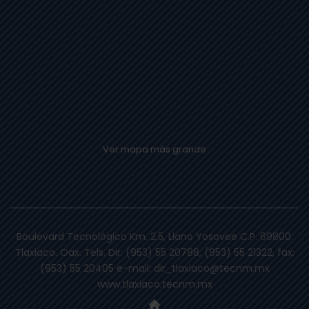
Ver mapa más grande
Boulevard Tecnológico Km. 2.5, Llano Yosovee C.P. 69800.
Tlaxiaco. Oax. Tels. Dir. (953) 55 20788, (953) 55 21322, fax:
(953) 55 20405 e-mail: dir_tlaxiaco@tecnm.mx
www.tlaxiaco.tecnm.mx