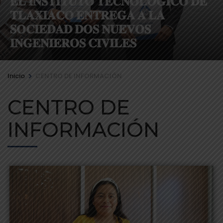
𝐄𝐋 𝐈𝐍𝐒𝐓𝐈𝐓𝐔𝐓𝐎 𝐓𝐄𝐂𝐍𝐎𝐋𝐎́𝐆𝐈𝐂𝐎 𝐃𝐄
𝐓𝐋𝐀𝐗𝐈𝐀𝐂𝐎 𝐄𝐍𝐓𝐑𝐄𝐆𝐀 𝐀 𝐋𝐀
𝐒𝐎𝐂𝐈𝐄𝐃𝐀𝐃 𝐃𝐎𝐒 𝐍𝐔𝐄𝐕𝐎𝐒
𝐈𝐍𝐆𝐄𝐍𝐈𝐄𝐑𝐎𝐒 𝐂𝐈𝐕𝐈𝐋𝐄𝐒
>
Inicio
CENTRO DE INFORMACIÓN
CENTRO DE
INFORMACIÓN