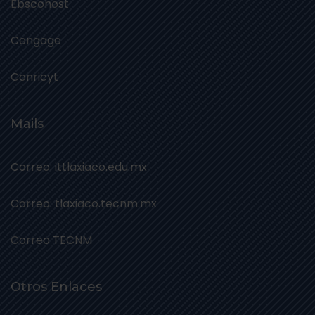
Ebscohost
Cengage
Conricyt
Mails
Correo: ittlaxiaco.edu.mx
Correo: tlaxiaco.tecnm.mx
Correo TECNM
Otros Enlaces