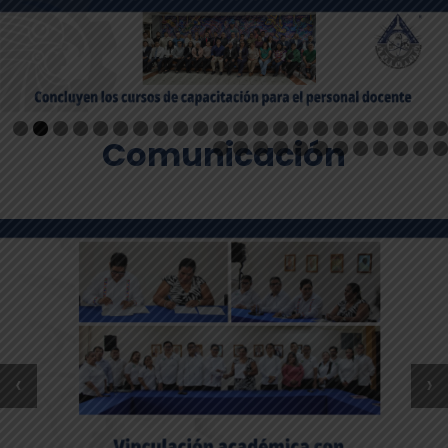
Comunicación
‹
›