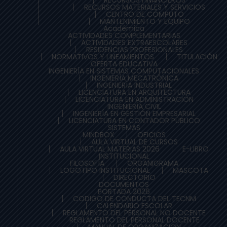
RECURSOS MATERIALES Y SERVICIOS
CENTRO DE CÓMPUTO
MANTENIMIENTO Y EQUIPO
Académica
ACTIVIDADES COMPLEMENTARIAS
ACTIVIDADES EXTRAESCOLARES
RESIDENCIAS PROFESIONALES
NORMATIVOS Y LINEAMIENTOS
TITULACIÓN
OFERTA EDUCATIVA
INGENIERÍA EN SISTEMAS COMPUTACIONALES
INGENIERÍA MECATRÓNICA
INGENIERÍA INDUSTRIAL
LICENCIATURA EN ARQUITECTURA
LICENCIATURA EN ADMINISTRACIÓN
INGENIERÍA CIVIL
INGENIERÍA EN GESTIÓN EMPRESARIAL
LICENCIATURA EN CONTADOR PÚBLICO
SISTEMAS
MINDBOX
OFICIOS
AULA VIRTUAL DE CURSOS
AULA VIRTUAL MATERIAS 2026
E-LIBRO
INSTITUCIONAL
FILOSOFÍA
ORGANIGRAMA
LOGOTIPO INSTITUCIONAL
MASCOTA
DIRECTORIO
DOCUMENTOS
PORTADA 2026
CODIGO DE CONDUCTA DEL TECNM
CALENDARIO ESCOLAR
REGLAMENTO DEL PERSONAL NO DOCENTE
REGLAMENTO DEL PERSONAL DOCENTE
MANUAL DE ORGANIZACION