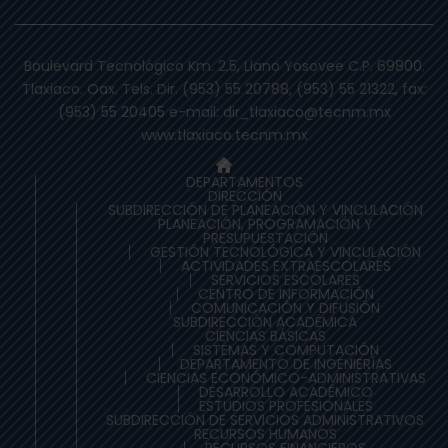
Boulevard Tecnológico Km. 2.5, Llano Yosovee C.P. 69800.
Tlaxiaco. Oax. Tels. Dir. (953) 55 20788, (953) 55 21322, fax:
(953) 55 20405 e-mail: dir_tlaxiaco@tecnm.mx
www.tlaxiaco.tecnm.mx
DEPARTAMENTOS
DIRECCIÓN
SUBDIRECCIÓN DE PLANEACIÒN Y VINCULACIÓN
PLANEACIÓN, PROGRAMACIÓN Y
PRESUPUESTACIÓN
GESTIÓN TECNOLÓGICA Y VINCULACIÓN
ACTIVIDADES EXTRAESCOLARES
SERVICIOS ESCOLARES
CENTRO DE INFORMACIÓN
COMUNICACIÓN Y DIFUSIÓN
SUBDIRECCIÓN ACADÉMICA
CIENCIAS BÁSICAS
SISTEMAS Y COMPUTACIÓN
DEPARTAMENTO DE INGENIERÍAS
CIENCIAS ECONÓMICO-ADMINISTRATIVAS
DESARROLLO ACADÉMICO
ESTUDIOS PROFESIONALES
SUBDIRECCIÓN DE SERVICIOS ADMINISTRATIVOS
RECURSOS HUMANOS
RECURSOS FINANCIEROS