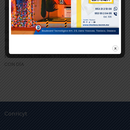
Convocatoria_Retos_Olinia_TecNM
Descarga
Departamento de Comunicación y Difusión.
Instituto Tecnológico de Tlaxiaco
EXCELENCIA EN EDUCACIÓN TECNOLÓGICA®
EDUCACIÓN, CIENCIA Y TECNOLOGÍA, PROGRESO, DÍA
CON DÍA
Conricyt