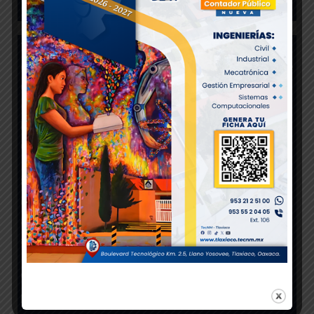
7. Coordinar los proyectos de producción académica y
de investigación científica y tecnológica en las áreas de
ciencias básicas, relacionados con la vinculación del
instituto tecnológico con -el sector productivo de
bienes y servicios de la región y controlar su
desarrollo.
8. Proponer a la Subdirección Académica el desarrollo
de cursos y eventos que propicien la superación y
actualización profesional del personal docente de las
áreas de ciencias básicas en el instituto tecnológico.
9. Apoyar a la División de Estudios Profesionales en el
proceso de titulación de los alumnos del instituto.