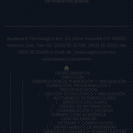
Ver mapa más grande
Boulevard Tecnológico Km. 2.5, Llano Yosovee C.P. 69800.
Tlaxiaco. Oax. Tels. Dir. (953) 55 20788, (953) 55 21322, fax:
(953) 55 20405 e-mail: dir_tlaxiaco@tecnm.mx
www.tlaxiaco.tecnm.mx
DEPARTAMENTOS
DIRECCIÓN
SUBDIRECCIÓN DE PLANEACIÒN Y VINCULACIÓN
PLANEACIÓN, PROGRAMACIÓN Y
PRESUPUESTACIÓN
GESTIÓN TECNOLÓGICA Y VINCULACIÓN
ACTIVIDADES EXTRAESCOLARES
SERVICIOS ESCOLARES
CENTRO DE INFORMACIÓN
COMUNICACIÓN Y DIFUSIÓN
SUBDIRECCIÓN ACADÉMICA
CIENCIAS BÁSICAS
SISTEMAS Y COMPUTACIÓN
DEPARTAMENTO DE INGENIERÍAS
CIENCIAS ECONÓMICO-ADMINISTRATIVAS