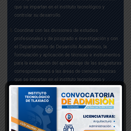
que se impartan en el instituto tecnológico y
controlar su desarrollo.
Coordinar con las divisiones de estudios
profesionales y de posgrado e investigación y con
el Departamento de Desarrollo Académico, la
formulación y aplicación de técnicas e instrumentos
para la evaluación del aprendizaje de las asignaturas
correspondientes a las áreas de ciencias básicas
que se impartan en el instituto tecnológico y
controlar su desarrollo.
Coordinar los proyectos de investigación educativa,
científica y tecnológica en las áreas de ciencias
básicas que me lleven a cabo en el
instituto tecnológico y controlar su desarrollo.