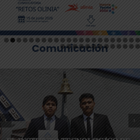
Comunicación
‹
›