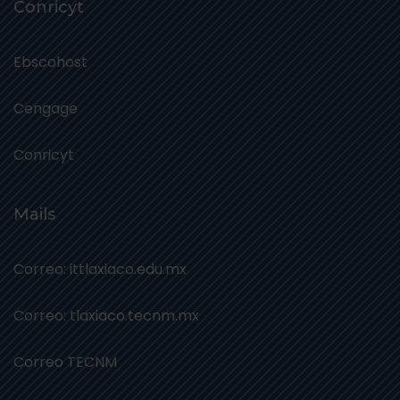
Conricyt
Ebscohost
Cengage
Conricyt
Mails
Correo: ittlaxiaco.edu.mx
Correo: tlaxiaco.tecnm.mx
Correo TECNM