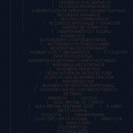
DESARROLLO ACADÉMICO
ESTUDIOS PROFESIONALES
SUBDIRECCIÓN DE SERVICIOS ADMINISTRATIVOS
RECURSOS HUMANOS
RECURSOS FINANCIEROS
RECURSOS MATERIALES Y SERVICIOS
CENTRO DE CÓMPUTO
MANTENIMIENTO Y EQUIPO
Académica
ACTIVIDADES COMPLEMENTARIAS
ACTIVIDADES EXTRAESCOLARES
RESIDENCIAS PROFESIONALES
NORMATIVOS Y LINEAMIENTOS
TITULACIÓN
OFERTA EDUCATIVA
INGENIERÍA EN SISTEMAS COMPUTACIONALES
INGENIERÍA MECATRÓNICA
INGENIERÍA INDUSTRIAL
LICENCIATURA EN ARQUITECTURA
LICENCIATURA EN ADMINISTRACIÓN
INGENIERÍA CIVIL
INGENIERÍA EN GESTIÓN EMPRESARIAL
LICENCIATURA EN CONTADOR PÚBLICO
SISTEMAS
MINDBOX
OFICIOS
AULA VIRTUAL DE CURSOS
AULA VIRTUAL MATERIAS 2026
E-LIBRO
INSTITUCIONAL
FILOSOFÍA
ORGANIGRAMA
LOGOTIPO INSTITUCIONAL
MASCOTA
DIRECTORIO
DOCUMENTOS
PORTADA 2026