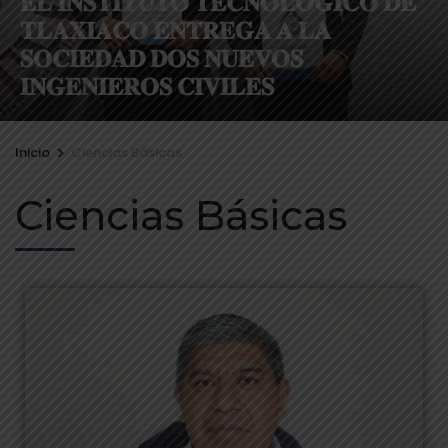
𝐄𝐋 𝐈𝐍𝐒𝐓𝐈𝐓𝐔𝐓𝐎 𝐓𝐄𝐂𝐍𝐎𝐋𝐎́𝐆𝐈𝐂𝐎 𝐃𝐄
𝐓𝐋𝐀𝐗𝐈𝐀𝐂𝐎 𝐄𝐍𝐓𝐑𝐄𝐆𝐀 𝐀 𝐋𝐀
𝐒𝐎𝐂𝐈𝐄𝐃𝐀𝐃 𝐃𝐎𝐒 𝐍𝐔𝐄𝐕𝐎𝐒
𝐈𝐍𝐆𝐄𝐍𝐈𝐄𝐑𝐎𝐒 𝐂𝐈𝐕𝐈𝐋𝐄𝐒
>
Inicio
Ciencias Básicas
Ciencias Básicas