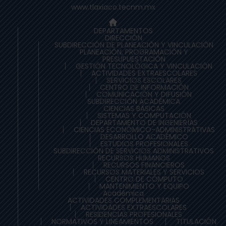
www.tlaxiaco.tecnm.mx
DEPARTAMENTOS
DIRECCIÓN
SUBDIRECCIÓN DE PLANEACIÒN Y VINCULACIÓN
PLANEACIÓN, PROGRAMACIÓN Y
PRESUPUESTACIÓN
GESTIÓN TECNOLÓGICA Y VINCULACIÓN
ACTIVIDADES EXTRAESCOLARES
SERVICIOS ESCOLARES
CENTRO DE INFORMACIÓN
COMUNICACIÓN Y DIFUSIÓN
SUBDIRECCIÓN ACADÉMICA
CIENCIAS BÁSICAS
SISTEMAS Y COMPUTACIÓN
DEPARTAMENTO DE INGENIERÍAS
CIENCIAS ECONÓMICO-ADMINISTRATIVAS
DESARROLLO ACADÉMICO
ESTUDIOS PROFESIONALES
SUBDIRECCIÓN DE SERVICIOS ADMINISTRATIVOS
RECURSOS HUMANOS
RECURSOS FINANCIEROS
RECURSOS MATERIALES Y SERVICIOS
CENTRO DE CÓMPUTO
MANTENIMIENTO Y EQUIPO
Académica
ACTIVIDADES COMPLEMENTARIAS
ACTIVIDADES EXTRAESCOLARES
RESIDENCIAS PROFESIONALES
NORMATIVOS Y LINEAMIENTOS
TITULACIÓN