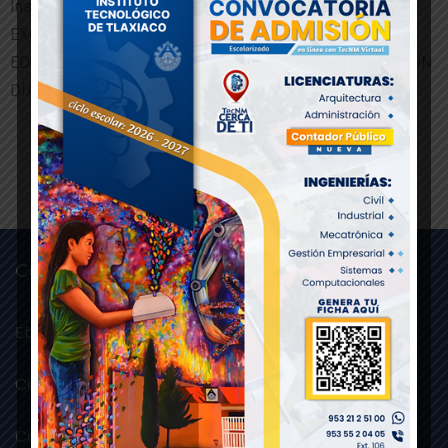
Instituto Tecnológico de Tlaxiaco
EXCELENCIA EN EDUCACIÓN TECNOLÓGICA®
EDUCACIÓN, CIENCIA Y TECNOLOGÍA, PROGRESO, DÍA CON
DÍA
Conricyt
Ebscohost
Cengage
Conricyt