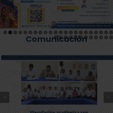
Comunicación
‹
›