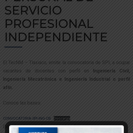
SERVICIO
PROFESIONAL
INDEPENDIENTE
El TecNM – Tlaxiaco, emite la convocatoria de SPI, a ocupar
vacantes de docentes con perfil en
Ingeniería Civil,
Ingeniería Mecatrónica e Ingeniería Industrial o perfil
afín.
Conoce las bases:
CONVOCATORIA-SPI-ING-CB
Descarga
Departamento de Comunicación y Difusión.