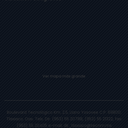
Ver mapa más grande
Boulevard Tecnológico Km. 2.5, Llano Yosovee C.P. 69800.
Tlaxiaco. Oax. Tels. Dir. (953) 55 20788, (953) 55 21322, fax:
(953) 55 20405 e-mail: dir_tlaxiaco@tecnm.mx