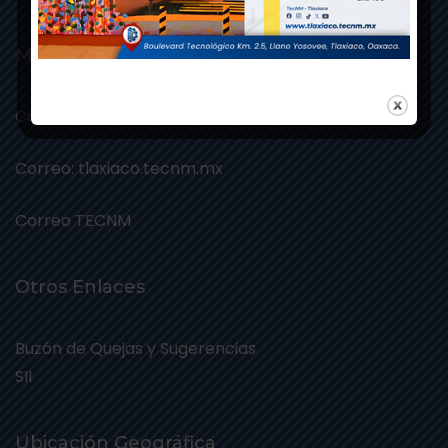
Mails
Correo: ittlaxiaco.edu.mx
Correo: tlaxiaco.tecnm.mx
Correo TECNM
Otros Enlaces
Buzón de Quejas y Sugerencias
SII
Ubicación Geográfica