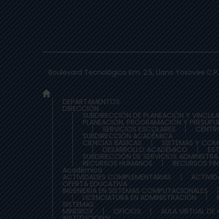
Boulevard Tecnológico Km. 2.5, Llano Yosovee C.P.
DEPARTAMENTOS
DIRECCIÓN
SUBDIRECCIÓN DE PLANEACIÒN Y VINCUL
PLANEACIÓN, PROGRAMACIÓN Y PRESUPU
SERVICIOS ESCOLARES
CENTR
SUBDIRECCIÓN ACADÉMICA
CIENCIAS BÁSICAS
SISTEMAS Y CO
DESARROLLO ACADÉMICO
ES
SUBDIRECCIÓN DE SERVICIOS ADMINISTR
RECURSOS HUMANOS
RECURSOS FI
Académica
ACTIVIDADES COMPLEMENTARIAS
ACTIVID
OFERTA EDUCATIVA
INGENIERÍA EN SISTEMAS COMPUTACIONALES
LICENCIATURA EN ADMINISTRACIÓN
SISTEMAS
MINDBOX
OFICIOS
AULA VIRTUAL DE
INSTITUCIONAL