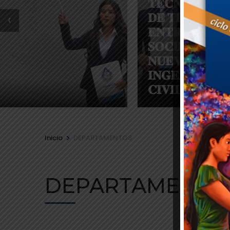
𝐓𝐄𝐂𝐍𝐎𝐋𝐎́𝐆𝐈𝐂𝐎
𝐃𝐄 𝐓𝐋𝐀𝐗𝐈𝐀𝐂𝐎
‹
𝐄𝐍𝐓𝐑𝐄𝐆𝐀 𝐀 𝐋𝐀
𝐒𝐎𝐂𝐈𝐄𝐃𝐀𝐃 𝐃𝐎𝐒
𝐍𝐔𝐄𝐕𝐎𝐒
𝐈𝐍𝐆𝐄𝐍𝐈𝐄𝐑𝐎𝐒
𝐂𝐈𝐕𝐈𝐋𝐄𝐒
>
Inicio
DEPARTAMENTOS
DEPARTAMENTO