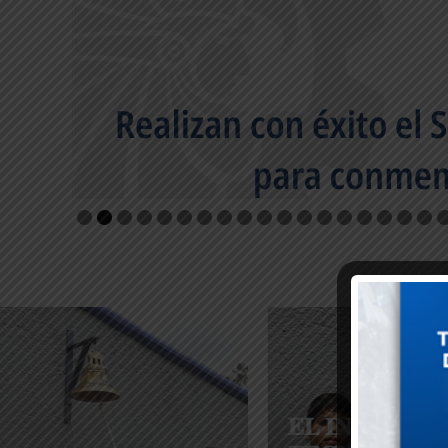
𝐄𝐋 𝐈𝐍𝐒𝐓𝐈𝐓𝐔𝐓𝐎