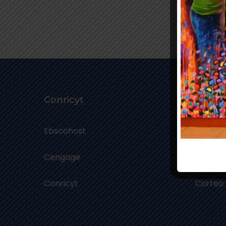
Conricyt
Mails
Ebscohost
Correo:
Cengage
Correo:
Conricyt
Correo