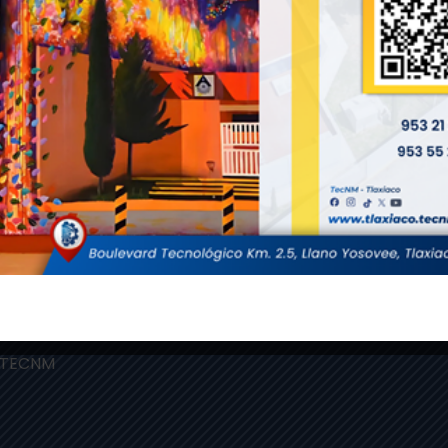
Otros Enlaces
 ittlaxiaco.edu.mx
Buzón de Quejas y Sugeren
SII
 tlaxiaco.tecnm.mx
 TECNM