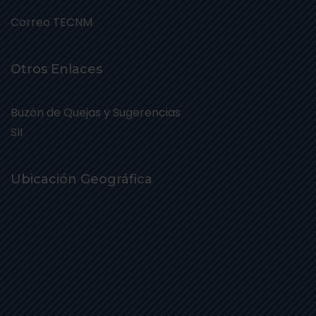
Correo TECNM
Otros Enlaces
Buzón de Quejas y Sugerencias
SII
Ubicación Geográfica