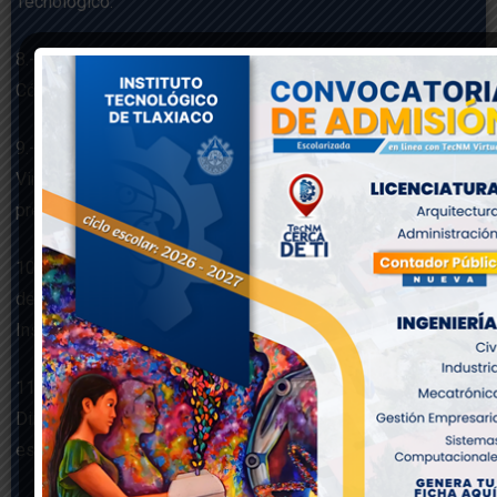
Tecnológico.
8.- Coordinar y supervisar el funcionamiento del Centro de
Cómputo del Instituto Tecnológico.
9.- Participar con la Subdirección de Planeación y
Vinculación en las evaluaciones del ejercicio del
presupuesto asignado al Instituto Tecnológico.
10.- Coordinar las actividades de la Subdirección con las
demás áreas, para el cumplimiento de los objetivos del
Instituto Tecnológico.
11.- Informar del funcionamiento de la Subdirección a la
Dirección del Instituto Tecnológico en los términos y plazos
establecidos.