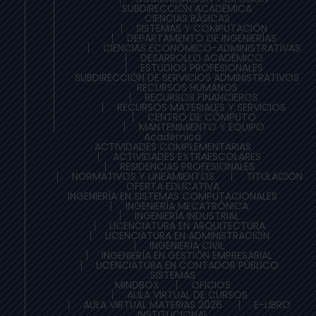
SUBDIRECCIÓN ACADÉMICA
CIENCIAS BÁSICAS
SISTEMAS Y COMPUTACIÓN
DEPARTAMENTO DE INGENIERÍAS
CIENCIAS ECONÓMICO-ADMINISTRATIVAS
DESARROLLO ACADÉMICO
ESTUDIOS PROFESIONALES
SUBDIRECCIÓN DE SERVICIOS ADMINISTRATIVOS
RECURSOS HUMANOS
RECURSOS FINANCIEROS
RECURSOS MATERIALES Y SERVICIOS
CENTRO DE CÓMPUTO
MANTENIMIENTO Y EQUIPO
Académica
ACTIVIDADES COMPLEMENTARIAS
ACTIVIDADES EXTRAESCOLARES
RESIDENCIAS PROFESIONALES
NORMATIVOS Y LINEAMIENTOS
TITULACIÓN
OFERTA EDUCATIVA
INGENIERÍA EN SISTEMAS COMPUTACIONALES
INGENIERÍA MECATRÓNICA
INGENIERÍA INDUSTRIAL
LICENCIATURA EN ARQUITECTURA
LICENCIATURA EN ADMINISTRACIÓN
INGENIERÍA CIVIL
INGENIERÍA EN GESTIÓN EMPRESARIAL
LICENCIATURA EN CONTADOR PÚBLICO
SISTEMAS
MINDBOX
OFICIOS
AULA VIRTUAL DE CURSOS
AULA VIRTUAL MATERIAS 2026
E-LIBRO
INSTITUCIONAL