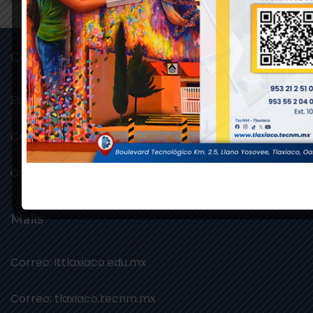
Conricyt
Ebscohost
Cengage
Conricyt
Mails
Correo: ittlaxiaco.edu.mx
Correo: tlaxiaco.tecnm.mx