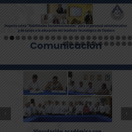
Comunicación
‹
›