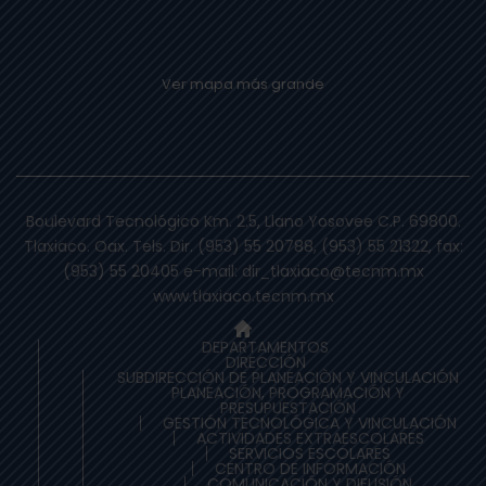
Ver mapa más grande
Boulevard Tecnológico Km. 2.5, Llano Yosovee C.P. 69800.
Tlaxiaco. Oax. Tels. Dir. (953) 55 20788, (953) 55 21322, fax:
(953) 55 20405 e-mail: dir_tlaxiaco@tecnm.mx
www.tlaxiaco.tecnm.mx
DEPARTAMENTOS
DIRECCIÓN
SUBDIRECCIÓN DE PLANEACIÒN Y VINCULACIÓN
PLANEACIÓN, PROGRAMACIÓN Y
PRESUPUESTACIÓN
GESTIÓN TECNOLÓGICA Y VINCULACIÓN
ACTIVIDADES EXTRAESCOLARES
SERVICIOS ESCOLARES
CENTRO DE INFORMACIÓN
COMUNICACIÓN Y DIFUSIÓN