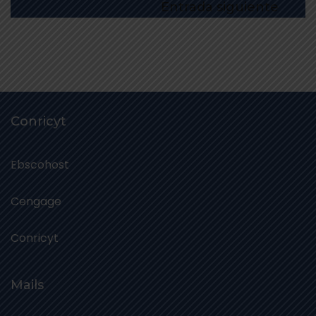
Entrada siguiente
Conricyt
Ebscohost
Cengage
Conricyt
Mails