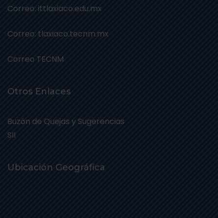
Correo: ittlaxiaco.edu.mx
Correo: tlaxiaco.tecnm.mx
Correo TECNM
Otros Enlaces
Buzón de Quejas y Sugerencias
SII
Ubicación Geográfica