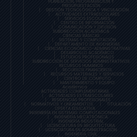
PLANEACIÓN, PROGRAMACIÓN Y
PRESUPUESTACIÓN
GESTIÓN TECNOLÓGICA Y VINCULACIÓN
ACTIVIDADES EXTRAESCOLARES
SERVICIOS ESCOLARES
CENTRO DE INFORMACIÓN
COMUNICACIÓN Y DIFUSIÓN
SUBDIRECCIÓN ACADÉMICA
CIENCIAS BÁSICAS
SISTEMAS Y COMPUTACIÓN
DEPARTAMENTO DE INGENIERÍAS
CIENCIAS ECONÓMICO-ADMINISTRATIVAS
DESARROLLO ACADÉMICO
ESTUDIOS PROFESIONALES
SUBDIRECCIÓN DE SERVICIOS ADMINISTRATIVOS
RECURSOS HUMANOS
RECURSOS FINANCIEROS
RECURSOS MATERIALES Y SERVICIOS
CENTRO DE CÓMPUTO
MANTENIMIENTO Y EQUIPO
Académica
ACTIVIDADES COMPLEMENTARIAS
ACTIVIDADES EXTRAESCOLARES
RESIDENCIAS PROFESIONALES
NORMATIVOS Y LINEAMIENTOS
TITULACIÓN
OFERTA EDUCATIVA
INGENIERÍA EN SISTEMAS COMPUTACIONALES
INGENIERÍA MECATRÓNICA
INGENIERÍA INDUSTRIAL
LICENCIATURA EN ARQUITECTURA
LICENCIATURA EN ADMINISTRACIÓN
INGENIERÍA CIVIL