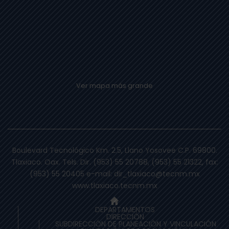
Ver mapa más grande
Boulevard Tecnológico Km. 2.5, Llano Yosovee C.P. 69800.
Tlaxiaco. Oax. Tels. Dir. (953) 55 20788, (953) 55 21322, fax:
(953) 55 20405 e-mail: dir_tlaxiaco@tecnm.mx
www.tlaxiaco.tecnm.mx
DEPARTAMENTOS
DIRECCIÓN
SUBDIRECCIÓN DE PLANEACIÒN Y VINCULACIÓN