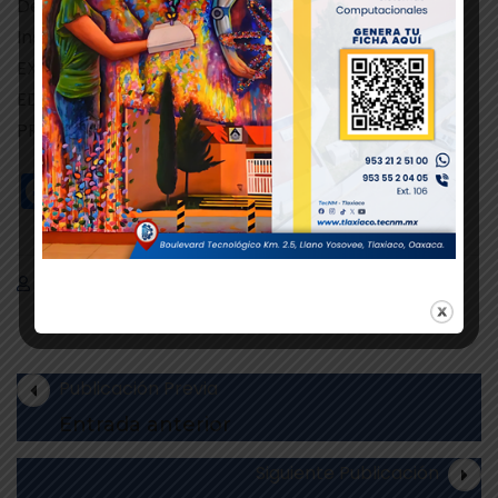
Departamento de Comunicación y Difusión.
Instituto Tecnológico de Tlaxiaco
EXCELENCIA EN EDUCACIÓN TECNOLÓGICA®
EDUCACIÓN, CIENCIA Y TECNOLOGÍA,
PROGRESO, DÍA CON DÍA
Facebook
Twitter
WhatsApp
Departamento de Comunicación y Difusión
Publicación Previa
Entrada anterior
Siguiente Publicación