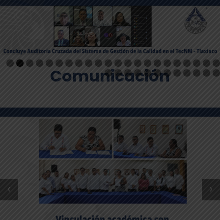
Comunicación
‹
›