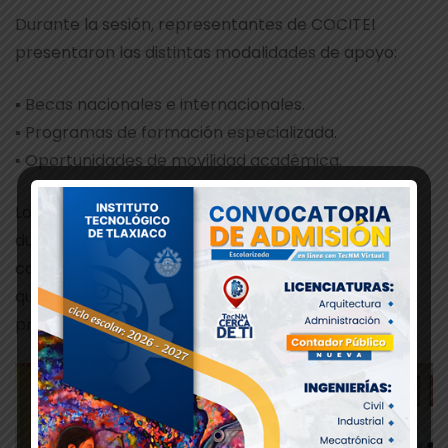
Durante la sesión, representantes de COCITEI
presentaron las distintas modalidades de apoyo:
▪ Becas nacionales e internacionales.
▪ Programas de formación especializada.
▪ Oportunidades de movilidad académica.
Los asistentes tuvieron la oportunidad de resolver
dudas, conocer los requisitos y enterarse de las
convocatorias vigentes, así como de los beneficios
que estos programas ofrecen para su desarrollo
profesional.