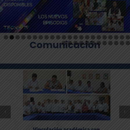
Comunicación
‹
›