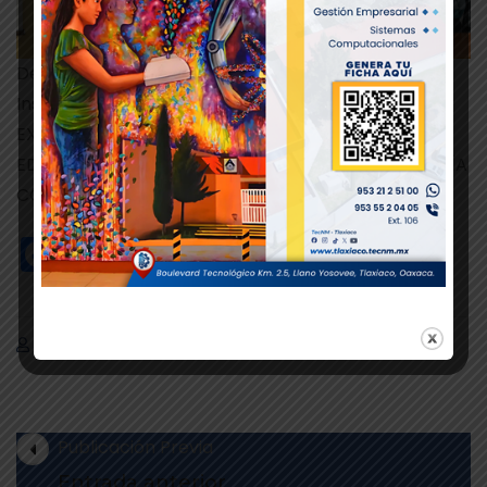
Departamento de Comunicación y Difusión.
Instituto Tecnológico de Tlaxiaco
EXCELENCIA EN EDUCACIÓN TECNOLÓGICA®
EDUCACIÓN, CIENCIA Y TECNOLOGÍA, PROGRESO, DÍA
CON DÍA
Facebook
Twitter
WhatsApp
Departamento de Comunicación y Difusión
Publicación Previa
Entrada anterior