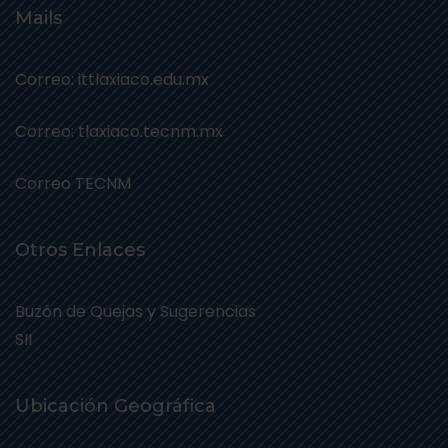
Mails
Correo: ittlaxiaco.edu.mx
Correo: tlaxiaco.tecnm.mx
Correo TECNM
Otros Enlaces
Buzón de Quejas y Sugerencias
SII
Ubicación Geográfica