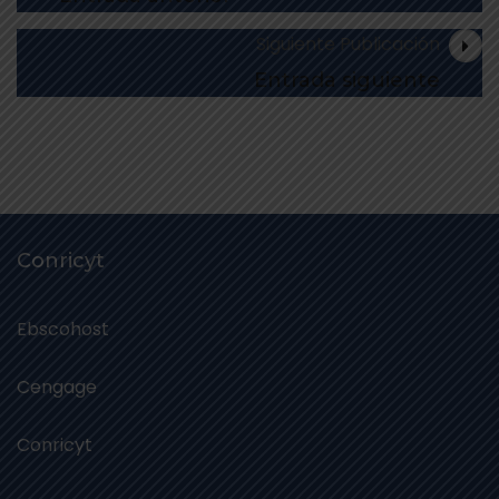
Siguiente Publicación
Entrada siguiente
Conricyt
Ebscohost
Cengage
Conricyt