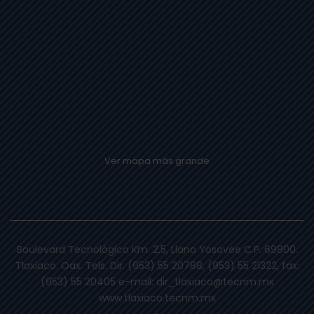
Ver mapa más grande
Boulevard Tecnológico Km. 2.5, Llano Yosovee C.P. 69800.
Tlaxiaco. Oax. Tels. Dir. (953) 55 20788, (953) 55 21322, fax:
(953) 55 20405 e-mail: dir_tlaxiaco@tecnm.mx
www.tlaxiaco.tecnm.mx