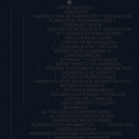
DEPARTAMENTOS
DIRECCIÓN
SUBDIRECCIÓN DE PLANEACIÒN Y VINCULACIÓN
PLANEACIÓN, PROGRAMACIÓN Y
PRESUPUESTACIÓN
GESTIÓN TECNOLÓGICA Y VINCULACIÓN
ACTIVIDADES EXTRAESCOLARES
SERVICIOS ESCOLARES
CENTRO DE INFORMACIÓN
COMUNICACIÓN Y DIFUSIÓN
SUBDIRECCIÓN ACADÉMICA
CIENCIAS BÁSICAS
SISTEMAS Y COMPUTACIÓN
DEPARTAMENTO DE INGENIERÍAS
CIENCIAS ECONÓMICO-ADMINISTRATIVAS
DESARROLLO ACADÉMICO
ESTUDIOS PROFESIONALES
SUBDIRECCIÓN DE SERVICIOS ADMINISTRATIVOS
RECURSOS HUMANOS
RECURSOS FINANCIEROS
RECURSOS MATERIALES Y SERVICIOS
CENTRO DE CÓMPUTO
MANTENIMIENTO Y EQUIPO
Académica
ACTIVIDADES COMPLEMENTARIAS
ACTIVIDADES EXTRAESCOLARES
RESIDENCIAS PROFESIONALES
NORMATIVOS Y LINEAMIENTOS
TITULACIÓN
OFERTA EDUCATIVA
INGENIERÍA EN SISTEMAS COMPUTACIONALES
INGENIERÍA MECATRÓNICA