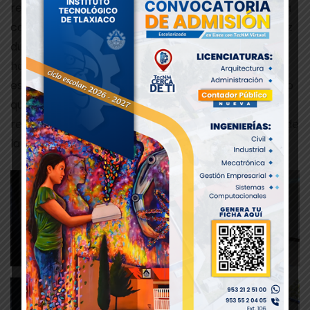
reconoce el esfuerzo, la disciplina, la dedicación y la
constancia demostrados por Zeltzin Pimentel Pérez
durante su trayectoria académica, cualidades que
hoy se reflejan en la culminación exitosa de sus
estudios profesionales y en la obtención de un título
que la acredita para desempeñarse con
responsabilidad, ética y compromiso en el ámbito de
la administración.