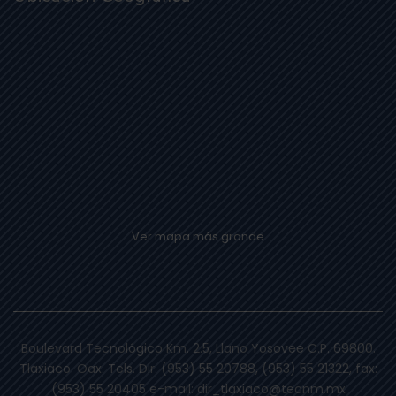
Ver mapa más grande
Boulevard Tecnológico Km. 2.5, Llano Yosovee C.P. 69800.
Tlaxiaco. Oax. Tels. Dir. (953) 55 20788, (953) 55 21322, fax:
(953) 55 20405 e-mail: dir_tlaxiaco@tecnm.mx