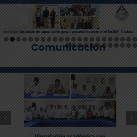
Comunicación
‹
›