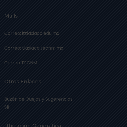
Mails
Correo: ittlaxiaco.edu.mx
Correo: tlaxiaco.tecnm.mx
Correo TECNM
Otros Enlaces
Buzón de Quejas y Sugerencias
SII
Ubicación Geográfica