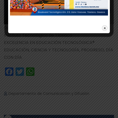
Departamento de Comunicación y Difusión.
Instituto Tecnológico de Tlaxiaco
EXCELENCIA EN EDUCACIÓN TECNOLÓGICA®
EDUCACIÓN, CIENCIA Y TECNOLOGÍA, PROGRESO, DÍA
CON DÍA
Facebook
Twitter
WhatsApp
Departamento de Comunicación y Difusión