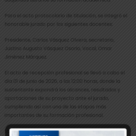
Para el acto protocolario de titulación, se integró el
honorable jurado por los siguientes docentes:
Presidente, Carlos Vásquez Olvera, secretario,
Justino Augusto Vásquez Osorio, Vocal, Omar
Jiménez Márquez.
El acto de recepción profesional se llevó a cabo el
día 01 de junio de 2026, a las 12:00 horas, donde la
sustentante expondrá los alcances, resultados y
aportaciones de su proyecto ante el jurado,
cumpliendo así con una de las etapas más
importantes de su formación profesional.
La comunidad del Instituto Tecnológico de Tlaxiaco