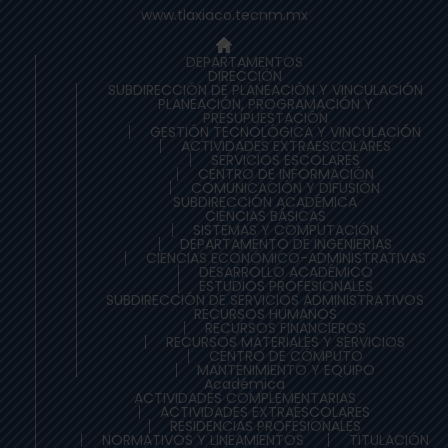
www.tlaxiaco.tecnm.mx
DEPARTAMENTOS
DIRECCIÓN
SUBDIRECCIÓN DE PLANEACIÒN Y VINCULACIÓN
PLANEACIÓN, PROGRAMACIÓN Y
PRESUPUESTACIÓN
GESTIÓN TECNOLÓGICA Y VINCULACIÓN
ACTIVIDADES EXTRAESCOLARES
SERVICIOS ESCOLARES
CENTRO DE INFORMACIÓN
COMUNICACIÓN Y DIFUSIÓN
SUBDIRECCIÓN ACADÉMICA
CIENCIAS BÁSICAS
SISTEMAS Y COMPUTACIÓN
DEPARTAMENTO DE INGENIERÍAS
CIENCIAS ECONÓMICO-ADMINISTRATIVAS
DESARROLLO ACADÉMICO
ESTUDIOS PROFESIONALES
SUBDIRECCIÓN DE SERVICIOS ADMINISTRATIVOS
RECURSOS HUMANOS
RECURSOS FINANCIEROS
RECURSOS MATERIALES Y SERVICIOS
CENTRO DE CÓMPUTO
MANTENIMIENTO Y EQUIPO
Académica
ACTIVIDADES COMPLEMENTARIAS
ACTIVIDADES EXTRAESCOLARES
RESIDENCIAS PROFESIONALES
NORMATIVOS Y LINEAMIENTOS
TITULACIÓN