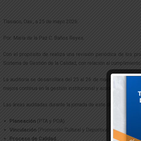
Tlaxiaco, Oax., a 25 de mayo 2026.
Por: María de la Paz C. Baños Reyes.
Con el propósito de realiza una revisión periódica de los pro
Sistema de Gestión de la Calidad, con relación al cumplimiento
La auditoría se desarrollara del 25 al 26 de mayo de 2026 y t
mejora continua en la gestión institucional y académica.
Las áreas auditadas durante la jornada de este día son:
Planeación
(PTA y POA).
Vinculación
(Promoción Cultural y Deportiva).
Proceso de Calidad.