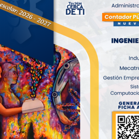
tivo de infraestructura y equipo, así como instructivo de compra
onales y acto protocolario de titulación).
s Gamboa Várguez, auditor líder, evaluó las distintas actividade
plimiento de los procesos y orientada a la calidad.
ntes, reafirmando el compromiso del TecNM – Tlaxiaco con su co
y en la obtención de resultados favorables.