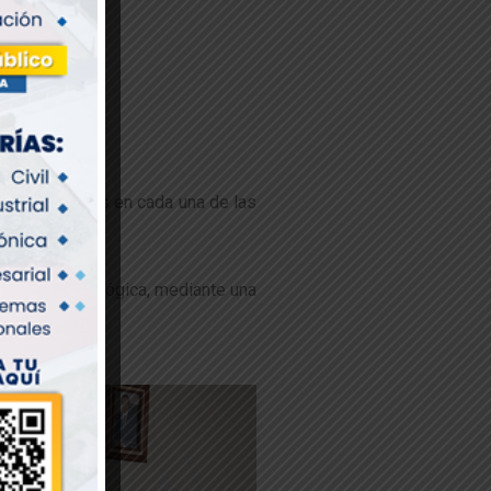
s directas).
s desarrolladas en cada una de las
munidad tecnológica, mediante una