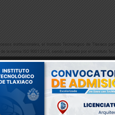
cesos institucionales, el Instituto Tecnológico de Tlaxiaco par
 de la norma ISO 9001:2015, siendo auditado por el Instituto Te
iene como objetivo verificar el cumplimiento de los procesos es