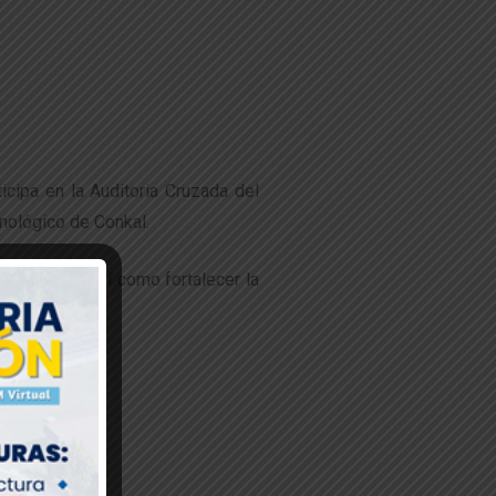
ticipa en la Auditoria Cruzada del
cnológico de Conkal.
tablecidos, así como fortalecer la