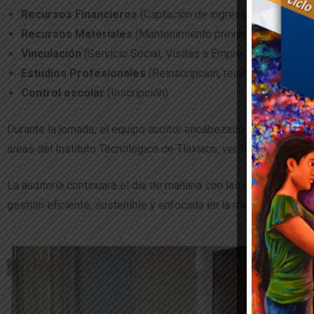
Recursos Financieros
(Captación de ingresos propios).
Recursos Materiales
(Mantenimiento preventivo y/o correc
Vinculación
(Servicio Social, Visitas a Empresas).
Estudios Profesionales
(Reinscripción, residencias profesi
Control escolar
(Inscripción).
Durante la jornada, el equipo auditor encabezado por Eric Jesú
áreas del Instituto Tecnológico de Tlaxiaco, verificando el cum
La auditoría continuará el día de mañana con las áreas resta
gestión eficiente, sostenible y enfocada en la mejora continua 