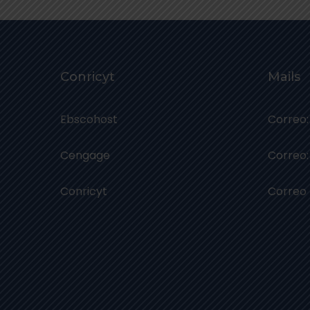
Conricyt
Mails
Ebscohost
Correo:
Cengage
Correo:
Conricyt
Correo