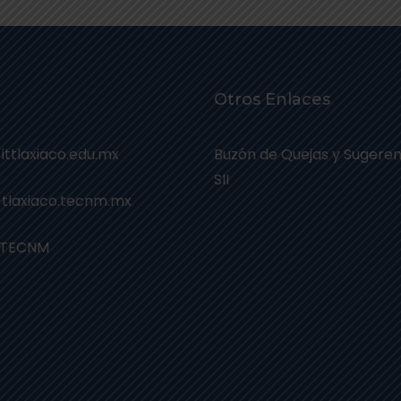
Otros Enlaces
 ittlaxiaco.edu.mx
Buzón de Quejas y Sugeren
SII
 tlaxiaco.tecnm.mx
 TECNM