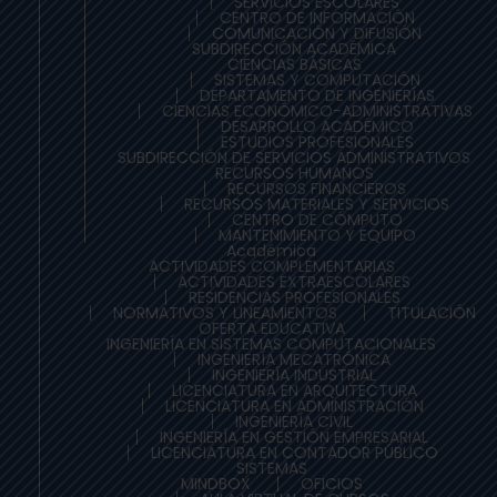
SERVICIOS ESCOLARES
CENTRO DE INFORMACIÓN
COMUNICACIÓN Y DIFUSIÓN
SUBDIRECCIÓN ACADÉMICA
CIENCIAS BÁSICAS
SISTEMAS Y COMPUTACIÓN
DEPARTAMENTO DE INGENIERÍAS
CIENCIAS ECONÓMICO-ADMINISTRATIVAS
DESARROLLO ACADÉMICO
ESTUDIOS PROFESIONALES
SUBDIRECCIÓN DE SERVICIOS ADMINISTRATIVOS
RECURSOS HUMANOS
RECURSOS FINANCIEROS
RECURSOS MATERIALES Y SERVICIOS
CENTRO DE CÓMPUTO
MANTENIMIENTO Y EQUIPO
Académica
ACTIVIDADES COMPLEMENTARIAS
ACTIVIDADES EXTRAESCOLARES
RESIDENCIAS PROFESIONALES
NORMATIVOS Y LINEAMIENTOS
TITULACIÓN
OFERTA EDUCATIVA
INGENIERÍA EN SISTEMAS COMPUTACIONALES
INGENIERÍA MECATRÓNICA
INGENIERÍA INDUSTRIAL
LICENCIATURA EN ARQUITECTURA
LICENCIATURA EN ADMINISTRACIÓN
INGENIERÍA CIVIL
INGENIERÍA EN GESTIÓN EMPRESARIAL
LICENCIATURA EN CONTADOR PÚBLICO
SISTEMAS
MINDBOX
OFICIOS