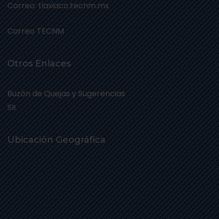
Correo: tlaxiaco.tecnm.mx
Correo TECNM
Otros Enlaces
Buzón de Quejas y Sugerencias
SII
Ubicación Geográfica