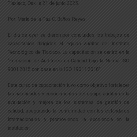
Tlaxiaco, Oax., a 21 de junio 2025.
Por: María de la Paz C. Baños Reyes.
El día de ayer se dieron por concluidos los trabajos de
capacitación dirigidos al equipo auditor del Instituto
Tecnológico de Tlaxiaco. La capacitación se centró en la
“Formación de Auditores en Calidad bajo la Norma ISO
9001:2015 con base en la ISO 19011:2018”.
Este curso de capacitación tuvo como objetivo fortalecer
las habilidades y conocimientos del equipo auditor en la
evaluación y mejora de los sistemas de gestión de
calidad, asegurando la conformidad con los estándares
internacionales y promoviendo la excelencia en la
institución.