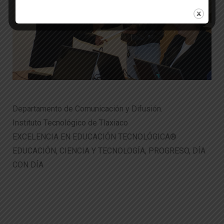
Departamento de Comunicación y Difusión.
Instituto Tecnológico de Tlaxiaco
EXCELENCIA EN EDUCACIÓN TECNOLÓGICA®
EDUCACIÓN, CIENCIA Y TECNOLOGÍA, PROGRESO, DÍA
CON DÍA