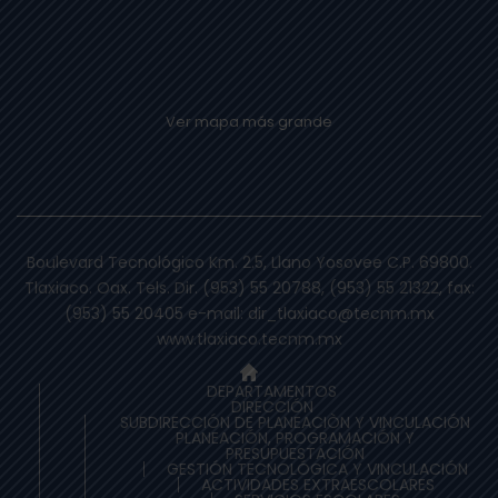
Ver mapa más grande
Boulevard Tecnológico Km. 2.5, Llano Yosovee C.P. 69800.
Tlaxiaco. Oax. Tels. Dir. (953) 55 20788, (953) 55 21322, fax:
(953) 55 20405 e-mail: dir_tlaxiaco@tecnm.mx
www.tlaxiaco.tecnm.mx
DEPARTAMENTOS
DIRECCIÓN
SUBDIRECCIÓN DE PLANEACIÒN Y VINCULACIÓN
PLANEACIÓN, PROGRAMACIÓN Y
PRESUPUESTACIÓN
GESTIÓN TECNOLÓGICA Y VINCULACIÓN
ACTIVIDADES EXTRAESCOLARES