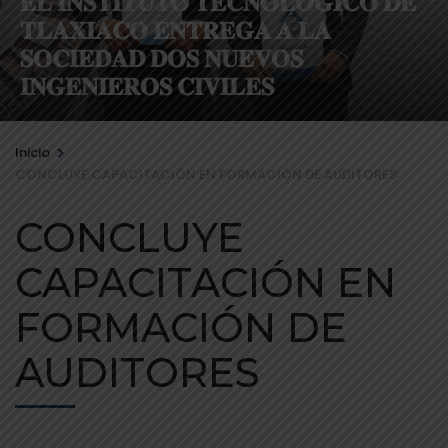
𝐄𝐋 𝐈𝐍𝐒𝐓𝐈𝐓𝐔𝐓𝐎 𝐓𝐄𝐂𝐍𝐎𝐋𝐎́𝐆𝐈𝐂𝐎 𝐃𝐄
𝐓𝐋𝐀𝐗𝐈𝐀𝐂𝐎 𝐄𝐍𝐓𝐑𝐄𝐆𝐀 𝐀 𝐋𝐀
𝐒𝐎𝐂𝐈𝐄𝐃𝐀𝐃 𝐃𝐎𝐒 𝐍𝐔𝐄𝐕𝐎𝐒
𝐈𝐍𝐆𝐄𝐍𝐈𝐄𝐑𝐎𝐒 𝐂𝐈𝐕𝐈𝐋𝐄𝐒
>
Inicio
CONCLUYE CAPACITACIÓN EN FORMACIÓN DE AUDITORES
CONCLUYE
CAPACITACIÓN EN
FORMACIÓN DE
AUDITORES