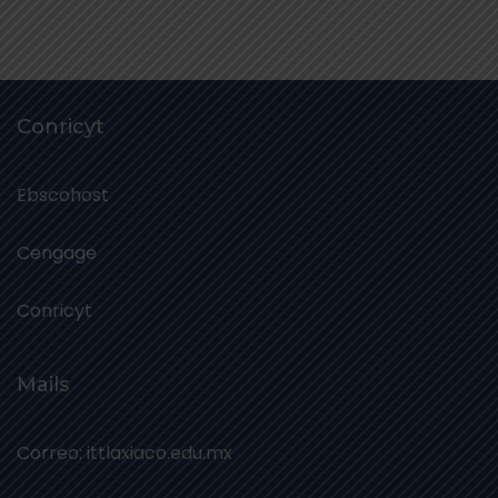
Conricyt
Ebscohost
Cengage
Conricyt
Mails
Correo: ittlaxiaco.edu.mx