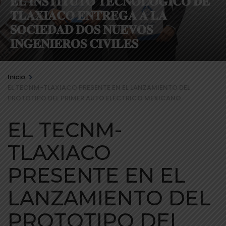
𝐄𝐋 𝐈𝐍𝐒𝐓𝐈𝐓𝐔𝐓𝐎 𝐓𝐄𝐂𝐍𝐎𝐋𝐎́𝐆𝐈𝐂𝐎 𝐃𝐄
𝐓𝐋𝐀𝐗𝐈𝐀𝐂𝐎 𝐄𝐍𝐓𝐑𝐄𝐆𝐀 𝐀 𝐋𝐀
𝐒𝐎𝐂𝐈𝐄𝐃𝐀𝐃 𝐃𝐎𝐒 𝐍𝐔𝐄𝐕𝐎𝐒
𝐈𝐍𝐆𝐄𝐍𝐈𝐄𝐑𝐎𝐒 𝐂𝐈𝐕𝐈𝐋𝐄𝐒
>
Inicio
EL TECNM-TLAXIACO PRESENTE EN EL LANZAMIENTO DEL
PROTOTIPO DEL PRIMER AUTO ELÉCTRICO MEXICANO
EL TECNM-
TLAXIACO
PRESENTE EN EL
LANZAMIENTO DEL
PROTOTIPO DEL