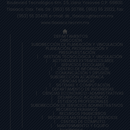
Boulevard Tecnológico Km. 2.5, Llano Yosovee C.P. 69800.
Tlaxiaco. Oax. Tels. Dir. (953) 55 20788, (953) 55 21322, fax:
(953) 55 20405 e-mail: dir_tlaxiaco@tecnm.mx
www.tlaxiaco.tecnm.mx
DEPARTAMENTOS
DIRECCIÓN
SUBDIRECCIÓN DE PLANEACIÒN Y VINCULACIÓN
PLANEACIÓN, PROGRAMACIÓN Y
PRESUPUESTACIÓN
GESTIÓN TECNOLÓGICA Y VINCULACIÓN
ACTIVIDADES EXTRAESCOLARES
SERVICIOS ESCOLARES
CENTRO DE INFORMACIÓN
COMUNICACIÓN Y DIFUSIÓN
SUBDIRECCIÓN ACADÉMICA
CIENCIAS BÁSICAS
SISTEMAS Y COMPUTACIÓN
DEPARTAMENTO DE INGENIERÍAS
CIENCIAS ECONÓMICO-ADMINISTRATIVAS
DESARROLLO ACADÉMICO
ESTUDIOS PROFESIONALES
SUBDIRECCIÓN DE SERVICIOS ADMINISTRATIVOS
RECURSOS HUMANOS
RECURSOS FINANCIEROS
RECURSOS MATERIALES Y SERVICIOS
CENTRO DE CÓMPUTO
MANTENIMIENTO Y EQUIPO
Académica