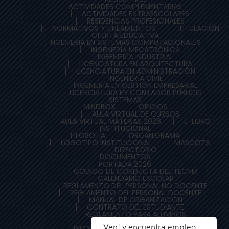
ACTIVIDADES COMPLEMENTARIAS
ACTIVIDADES EXTRAESCOLARES
RESIDENCIAS PROFESIONALES
NORMATIVOS Y LINEAMIENTOS
TITULACIÓN
OFERTA EDUCATIVA
INGENIERÍA EN SISTEMAS COMPUTACIONALES
INGENIERÍA MECATRÓNICA
INGENIERÍA INDUSTRIAL
LICENCIATURA EN ARQUITECTURA
LICENCIATURA EN ADMINISTRACIÓN
INGENIERÍA CIVIL
INGENIERÍA EN GESTIÓN EMPRESARIAL
LICENCIATURA EN CONTADOR PÚBLICO
SISTEMAS
MINDBOX
OFICIOS
AULA VIRTUAL DE CURSOS
AULA VIRTUAL MATERIAS 2026
E-LIBRO
INSTITUCIONAL
FILOSOFÍA
ORGANIGRAMA
LOGOTIPO INSTITUCIONAL
MASCOTA
DIRECTORIO
DOCUMENTOS
PORTADA 2026
CODIGO DE CONDUCTA DEL TECNM
CALENDARIO ESCOLAR
REGLAMENTO DEL PERSONAL NO DOCENTE
REGLAMENTO DEL PERSONAL DOCENTE
MANUAL DE ORGANIZACION
CONTRATO DEL ESTUDIANTE
REGLAMENTO PARA ALUMNOS
PDI-TLAXIACO
Ven! y encuentra empleo
INFORME DE RENDICIÓN DE CUENTAS