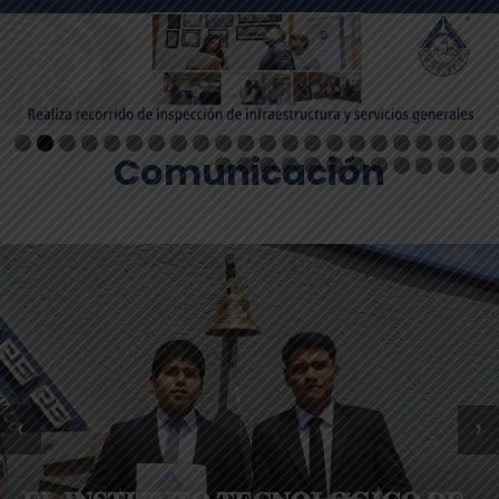
Comunicación
‹
›