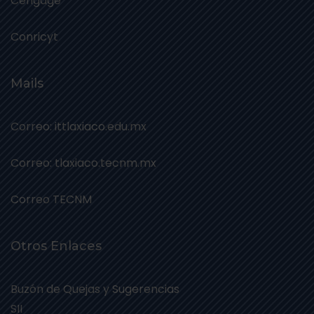
Cengage
Conricyt
Mails
Correo: ittlaxiaco.edu.mx
Correo: tlaxiaco.tecnm.mx
Correo TECNM
Otros Enlaces
Buzón de Quejas y Sugerencias
SII