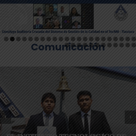
Comunicación
‹
›