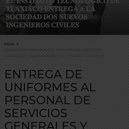
𝐄𝐋 𝐈𝐍𝐒𝐓𝐈𝐓𝐔𝐓𝐎 𝐓𝐄𝐂𝐍𝐎𝐋𝐎́𝐆𝐈𝐂𝐎 𝐃𝐄
𝐓𝐋𝐀𝐗𝐈𝐀𝐂𝐎 𝐄𝐍𝐓𝐑𝐄𝐆𝐀 𝐀 𝐋𝐀
𝐒𝐎𝐂𝐈𝐄𝐃𝐀𝐃 𝐃𝐎𝐒 𝐍𝐔𝐄𝐕𝐎𝐒
𝐈𝐍𝐆𝐄𝐍𝐈𝐄𝐑𝐎𝐒 𝐂𝐈𝐕𝐈𝐋𝐄𝐒
>
Inicio
ENTREGA DE UNIFORMES AL PERSONAL DE SERVICIOS
GENERALES Y MANTENIMIENTO EL TECNM – TLAXIACO
ENTREGA DE
UNIFORMES AL
PERSONAL DE
SERVICIOS
GENERALES Y