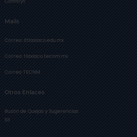
Conricyt
Mails
Correo: ittlaxiaco.edu.mx
Correo: tlaxiaco.tecnm.mx
Correo TECNM
Otros Enlaces
Buzón de Quejas y Sugerencias
SII