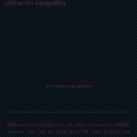
Ubicación Geográfica
Ver mapa más grande
Boulevard Tecnológico Km. 2.5, Llano Yosovee C.P. 69800.
Tlaxiaco. Oax. Tels. Dir. (953) 55 20788, (953) 55 21322, fax: