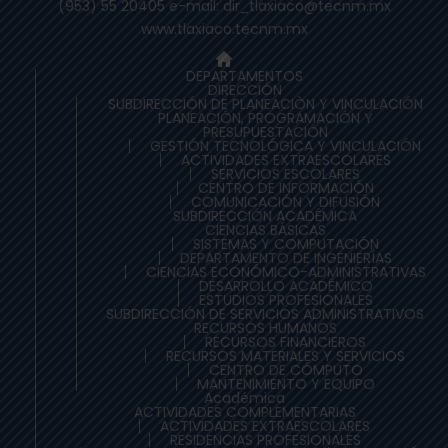
(953) 55 20405 e-mail: dir_tlaxiaco@tecnm.mx
www.tlaxiaco.tecnm.mx
DEPARTAMENTOS
DIRECCIÓN
SUBDIRECCIÓN DE PLANEACIÒN Y VINCULACIÓN
PLANEACIÓN, PROGRAMACIÓN Y
PRESUPUESTACIÓN
GESTIÓN TECNOLÓGICA Y VINCULACIÓN
ACTIVIDADES EXTRAESCOLARES
SERVICIOS ESCOLARES
CENTRO DE INFORMACIÓN
COMUNICACIÓN Y DIFUSIÓN
SUBDIRECCIÓN ACADÉMICA
CIENCIAS BÁSICAS
SISTEMAS Y COMPUTACIÓN
DEPARTAMENTO DE INGENIERÍAS
CIENCIAS ECONÓMICO-ADMINISTRATIVAS
DESARROLLO ACADÉMICO
ESTUDIOS PROFESIONALES
SUBDIRECCIÓN DE SERVICIOS ADMINISTRATIVOS
RECURSOS HUMANOS
RECURSOS FINANCIEROS
RECURSOS MATERIALES Y SERVICIOS
CENTRO DE CÓMPUTO
MANTENIMIENTO Y EQUIPO
Académica
ACTIVIDADES COMPLEMENTARIAS
ACTIVIDADES EXTRAESCOLARES
RESIDENCIAS PROFESIONALES