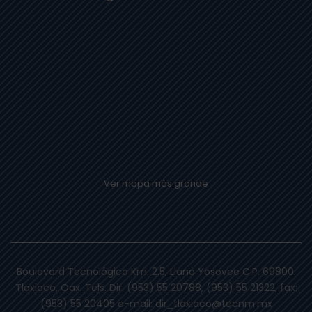
Ver mapa más grande
Boulevard Tecnológico Km. 2.5, Llano Yosovee C.P. 69800.
Tlaxiaco. Oax. Tels. Dir. (953) 55 20788, (953) 55 21322, fax:
(953) 55 20405 e-mail: dir_tlaxiaco@tecnm.mx