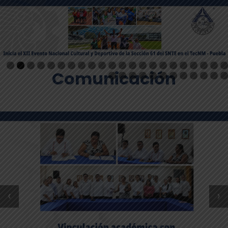
Comunicación
‹
›