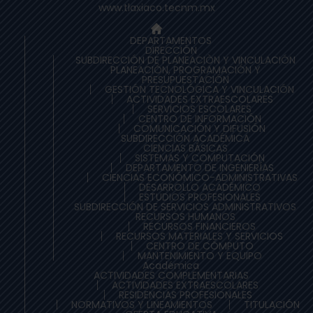
www.tlaxiaco.tecnm.mx
DEPARTAMENTOS
DIRECCIÓN
SUBDIRECCIÓN DE PLANEACIÒN Y VINCULACIÓN
PLANEACIÓN, PROGRAMACIÓN Y
PRESUPUESTACIÓN
GESTIÓN TECNOLÓGICA Y VINCULACIÓN
ACTIVIDADES EXTRAESCOLARES
SERVICIOS ESCOLARES
CENTRO DE INFORMACIÓN
COMUNICACIÓN Y DIFUSIÓN
SUBDIRECCIÓN ACADÉMICA
CIENCIAS BÁSICAS
SISTEMAS Y COMPUTACIÓN
DEPARTAMENTO DE INGENIERÍAS
CIENCIAS ECONÓMICO-ADMINISTRATIVAS
DESARROLLO ACADÉMICO
ESTUDIOS PROFESIONALES
SUBDIRECCIÓN DE SERVICIOS ADMINISTRATIVOS
RECURSOS HUMANOS
RECURSOS FINANCIEROS
RECURSOS MATERIALES Y SERVICIOS
CENTRO DE CÓMPUTO
MANTENIMIENTO Y EQUIPO
Académica
ACTIVIDADES COMPLEMENTARIAS
ACTIVIDADES EXTRAESCOLARES
RESIDENCIAS PROFESIONALES
NORMATIVOS Y LINEAMIENTOS
TITULACIÓN