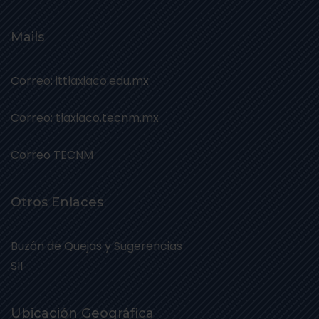
Mails
Correo: ittlaxiaco.edu.mx
Correo: tlaxiaco.tecnm.mx
Correo TECNM
Otros Enlaces
Buzón de Quejas y Sugerencias
SII
Ubicación Geográfica