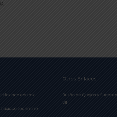
ÍA
Otros Enlaces
 ittlaxiaco.edu.mx
Buzón de Quejas y Sugeren
SII
 tlaxiaco.tecnm.mx