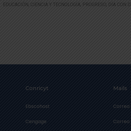
EDUCACIÓN, CIENCIA Y TECNOLOGÍA, PROGRESO, DÍA CON D
Conricyt
Mails
Ebscohost
Correo:
Cengage
Correo: