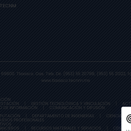
 TECNM
 69800. Tlaxiaco. Oax. Tels. Dir. (953) 55 20788, (953) 55 21322,
www.tlaxiaco.tecnm.mx
ACIÓN
ESTACIÓN
GESTIÓN TECNOLÓGICA Y VINCULACIÓN
ACT
O DE INFORMACIÓN
COMUNICACIÓN Y DIFUSIÓN
MPUTACIÓN
DEPARTAMENTO DE INGENIERÍAS
CIENCIAS E
TUDIOS PROFESIONALES
ATIVOS
NANCIEROS
RECURSOS MATERIALES Y SERVICIOS
CENTRO