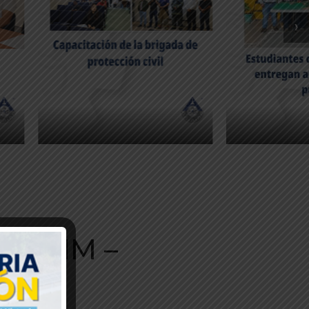
›
TECNM –