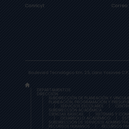
Conricyt
Correo
Boulevard Tecnológico Km. 2.5, Llano Yosovee C.P.
DEPARTAMENTOS
DIRECCIÓN
SUBDIRECCIÓN DE PLANEACIÒN Y VINCUL
PLANEACIÓN, PROGRAMACIÓN Y PRESUPU
SERVICIOS ESCOLARES
CENTR
SUBDIRECCIÓN ACADÉMICA
CIENCIAS BÁSICAS
SISTEMAS Y CO
DESARROLLO ACADÉMICO
ES
SUBDIRECCIÓN DE SERVICIOS ADMINISTR
RECURSOS HUMANOS
RECURSOS FI