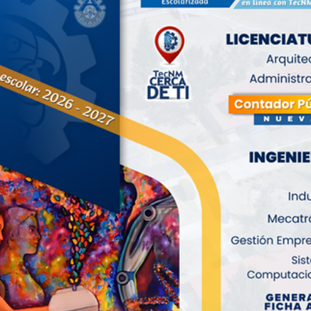
s Santiago, sostuvo una reunión productiva con Pedro Marcelino S
(IOCIED), con el objetivo de dar seguimiento a diversos temas r
l diálogo y la coordinación interinstitucional son fundamenta
ibuyan a una mejor formación académica de la comunidad Yakuin.
 cabo la visita oficial del titular del IOCIED a las instalaci
ración en materia de residencia profesional.
orrespondiente a la empresa constructora responsable de dar 