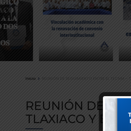
‹
>
Inicio
REUNIÓN DE SEGUIMIENTO ENTRE EL TECNM – T
REUNIÓN DE SEG
TLAXIACO Y EL I