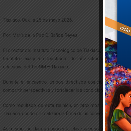
Tlaxiaco, Oax., a 25 de mayo 2026.
Por: María de la Paz C. Baños Reyes
El director del Instituto Tecnológico de Tlaxiaco, Amado Santo
Instituto Oaxaqueño Constructor de Infraestructura Educativa 
educativa del TecNM – Tlaxiaco.
Durante el encuentro, ambos directivos coincidieron en que e
compartir perspectivas y fortalecer las condiciones que contr
Como resultado de esta reunión, en próximos días se llevará a
Tlaxiaco, donde se realizará la firma de un convenio de colabo
Asimismo, se dará a conocer la clave acceso de licitación c