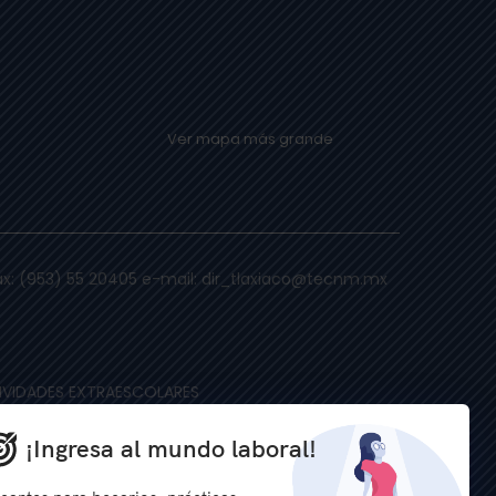
Ver mapa más grande
 fax: (953) 55 20405 e-mail: dir_tlaxiaco@tecnm.mx
IVIDADES EXTRAESCOLARES
CONÓMICO-ADMINISTRATIVAS
¡Ingresa al mundo laboral!
 DE CÓMPUTO
MANTENIMIENTO Y EQUIPO