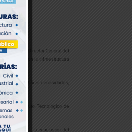
ilva Salazar, Director General del
elacionados con la infraestructura
les para identificar necesidades,
ones del Instituto Tecnológico de
cumplimiento a la conclusión del