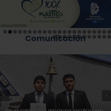
Comunicación
‹
›