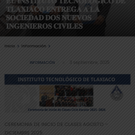
𝐄𝐋 𝐈𝐍𝐒𝐓𝐈𝐓𝐔𝐓𝐎 𝐓𝐄𝐂𝐍𝐎𝐋𝐎́𝐆𝐈𝐂𝐎 𝐃𝐄
𝐓𝐋𝐀𝐗𝐈𝐀𝐂𝐎 𝐄𝐍𝐓𝐑𝐄𝐆𝐀 𝐀 𝐋𝐀
𝐒𝐎𝐂𝐈𝐄𝐃𝐀𝐃 𝐃𝐎𝐒 𝐍𝐔𝐄𝐕𝐎𝐒
𝐈𝐍𝐆𝐄𝐍𝐈𝐄𝐑𝐎𝐒 𝐂𝐈𝐕𝐈𝐋𝐄𝐒
>
>
Inicio
Información
3 septiembre, 2025
INFORMACIÓN
CEREMONIA DE INICIO DE CLASES AGOSTO –
DICIEMBRE 2025