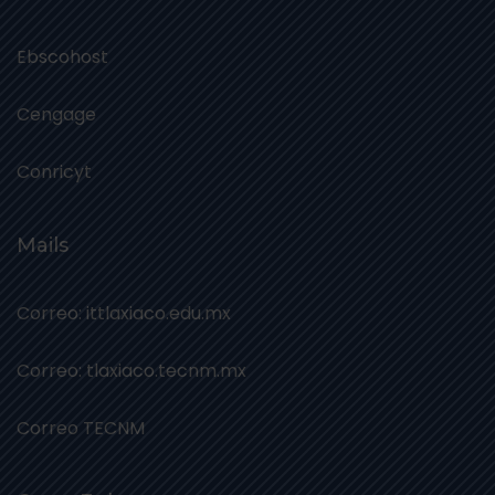
Ebscohost
Cengage
Conricyt
Mails
Correo: ittlaxiaco.edu.mx
Correo: tlaxiaco.tecnm.mx
Correo TECNM