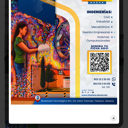
Fueron momentos de emoción y alegría para todos
aquellos que el día de hoy participaron en esta
significativa Ceremonia de Inicio de Clases.
Departamento de Comunicación y Difusión.
Instituto Tecnológico de Tlaxiaco
EXCELENCIA EN EDUCACIÓN TECNOLÓGICA®
EDUCACIÓN, CIENCIA Y TECNOLOGÍA, PROGRESO, DÍA
CON DÍA
Facebook
Twitter
WhatsApp