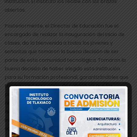
institución. El instituto los recibe con los brazos
abiertos.
Posteriormente, el Director de Educación fue el
encargado de realizar la inauguración del inicio de
clases, dio la bienvenida a todos los jóvenes y
señoritas que tomaron la buena decisión de ser
parte de esta comunidad tecnológica. Tomaron la
buena decisión de haber elegido esta institución
para su formación profesional, garantizándoles que
tendrán una educación de calidad, ya que los
practicantes y egresados han puesto en alto el
nombre de Tlaxiaco en grandes proyectos de nivel
nacional como lo es el Tren Maya. Al finalizar su
intervención, se realizó la inauguración oficial de las
actividades académicas.