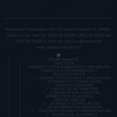
Boulevard Tecnológico Km. 2.5, Llano Yosovee C.P. 69800.
Tlaxiaco. Oax. Tels. Dir. (953) 55 20788, (953) 55 21322, fax:
(953) 55 20405 e-mail: dir_tlaxiaco@tecnm.mx
www.tlaxiaco.tecnm.mx
DEPARTAMENTOS
DIRECCIÓN
SUBDIRECCIÓN DE PLANEACIÒN Y VINCULACIÓN
PLANEACIÓN, PROGRAMACIÓN Y
PRESUPUESTACIÓN
GESTIÓN TECNOLÓGICA Y VINCULACIÓN
ACTIVIDADES EXTRAESCOLARES
SERVICIOS ESCOLARES
CENTRO DE INFORMACIÓN
COMUNICACIÓN Y DIFUSIÓN
SUBDIRECCIÓN ACADÉMICA
CIENCIAS BÁSICAS
SISTEMAS Y COMPUTACIÓN
DEPARTAMENTO DE INGENIERÍAS
CIENCIAS ECONÓMICO-ADMINISTRATIVAS
DESARROLLO ACADÉMICO