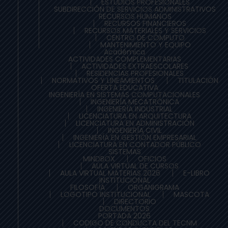
ESTUDIOS PROFESIONALES
SUBDIRECCIÓN DE SERVICIOS ADMINISTRATIVOS
RECURSOS HUMANOS
RECURSOS FINANCIEROS
RECURSOS MATERIALES Y SERVICIOS
CENTRO DE CÓMPUTO
MANTENIMIENTO Y EQUIPO
Académica
ACTIVIDADES COMPLEMENTARIAS
ACTIVIDADES EXTRAESCOLARES
RESIDENCIAS PROFESIONALES
NORMATIVOS Y LINEAMIENTOS
TITULACIÓN
OFERTA EDUCATIVA
INGENIERÍA EN SISTEMAS COMPUTACIONALES
INGENIERÍA MECATRÓNICA
INGENIERÍA INDUSTRIAL
LICENCIATURA EN ARQUITECTURA
LICENCIATURA EN ADMINISTRACIÓN
INGENIERÍA CIVIL
INGENIERÍA EN GESTIÓN EMPRESARIAL
LICENCIATURA EN CONTADOR PÚBLICO
SISTEMAS
MINDBOX
OFICIOS
AULA VIRTUAL DE CURSOS
AULA VIRTUAL MATERIAS 2026
E-LIBRO
INSTITUCIONAL
FILOSOFÍA
ORGANIGRAMA
LOGOTIPO INSTITUCIONAL
MASCOTA
DIRECTORIO
DOCUMENTOS
PORTADA 2026
CODIGO DE CONDUCTA DEL TECNM