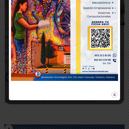
Departamento de Comunicación y Difusión.
Instituto Tecnológico de Tlaxiaco
EXCELENCIA EN EDUCACIÓN TECNOLÓGICA®
EDUCACIÓN, CIENCIA Y TECNOLOGÍA, PROGRESO, DÍA
CON DIA
Facebook
Twitter
WhatsApp
Departamento de Comunicación y Difusión
Publicación Previa