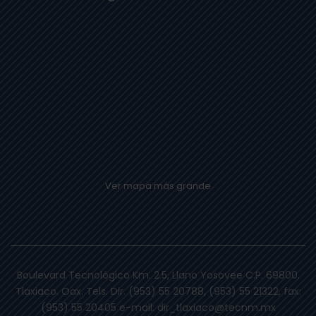
Ver mapa más grande
Boulevard Tecnológico Km. 2.5, Llano Yosovee C.P. 69800.
Tlaxiaco. Oax. Tels. Dir. (953) 55 20788, (953) 55 21322, fax:
(953) 55 20405 e-mail: dir_tlaxiaco@tecnm.mx