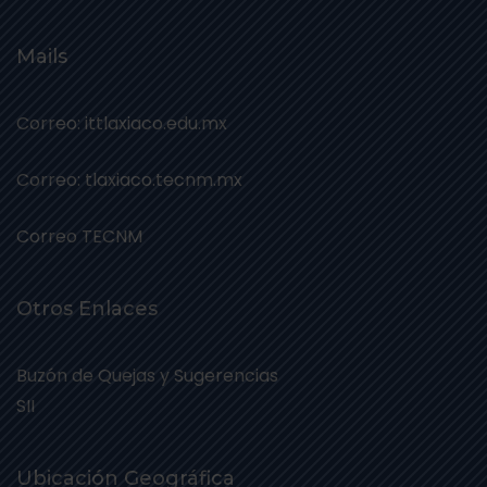
Mails
Correo: ittlaxiaco.edu.mx
Correo: tlaxiaco.tecnm.mx
Correo TECNM
Otros Enlaces
Buzón de Quejas y Sugerencias
SII
Ubicación Geográfica