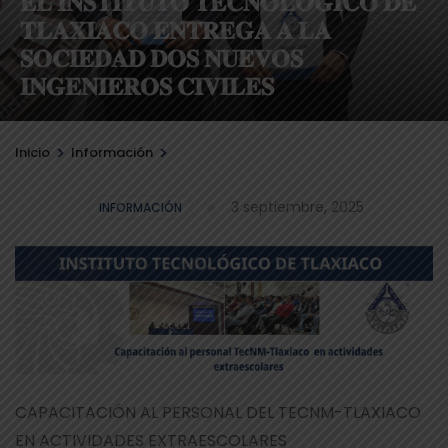
𝐄𝐋 𝐈𝐍𝐒𝐓𝐈𝐓𝐔𝐓𝐎 𝐓𝐄𝐂𝐍𝐎𝐋𝐎́𝐆𝐈𝐂𝐎 𝐃𝐄
𝐓𝐋𝐀𝐗𝐈𝐀𝐂𝐎 𝐄𝐍𝐓𝐑𝐄𝐆𝐀 𝐀 𝐋𝐀
𝐒𝐎𝐂𝐈𝐄𝐃𝐀𝐃 𝐃𝐎𝐒 𝐍𝐔𝐄𝐕𝐎𝐒
𝐈𝐍𝐆𝐄𝐍𝐈𝐄𝐑𝐎𝐒 𝐂𝐈𝐕𝐈𝐋𝐄𝐒
>
>
Inicio
Información
3 septiembre, 2025
INFORMACIÓN
CAPACITACIÓN AL PERSONAL DEL TECNM-TLAXIACO
EN ACTIVIDADES EXTRAESCOLARES