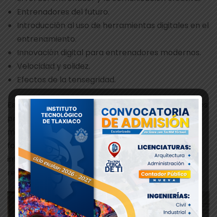
Entrenadores del futuro.
Introducción al uso de herramientas digitales en el
entrenamiento.
Innovación digital para entrenadores modernos.
Velocidad y solidez.
Efectos de la tensegridad.
Este tipo de espacios de formación permiten que los
profesionales del deporte en el TecNM se
mantengan a la vanguardia en conocimientos,
fortaleciendo así su impacto en la formación
integral de los estudiantes y en la mejora del
rendimiento deportivo institucional.