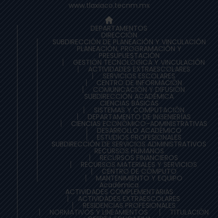
www.tlaxiaco.tecnm.mx
DEPARTAMENTOS
DIRECCIÓN
SUBDIRECCIÓN DE PLANEACIÒN Y VINCULACIÓN
PLANEACIÓN, PROGRAMACIÓN Y
PRESUPUESTACIÓN
GESTIÓN TECNOLÓGICA Y VINCULACIÓN
ACTIVIDADES EXTRAESCOLARES
SERVICIOS ESCOLARES
CENTRO DE INFORMACIÓN
COMUNICACIÓN Y DIFUSIÓN
SUBDIRECCIÓN ACADÉMICA
CIENCIAS BÁSICAS
SISTEMAS Y COMPUTACIÓN
DEPARTAMENTO DE INGENIERÍAS
CIENCIAS ECONÓMICO-ADMINISTRATIVAS
DESARROLLO ACADÉMICO
ESTUDIOS PROFESIONALES
SUBDIRECCIÓN DE SERVICIOS ADMINISTRATIVOS
RECURSOS HUMANOS
RECURSOS FINANCIEROS
RECURSOS MATERIALES Y SERVICIOS
CENTRO DE CÓMPUTO
MANTENIMIENTO Y EQUIPO
Académica
ACTIVIDADES COMPLEMENTARIAS
ACTIVIDADES EXTRAESCOLARES
RESIDENCIAS PROFESIONALES
NORMATIVOS Y LINEAMIENTOS
TITULACIÓN