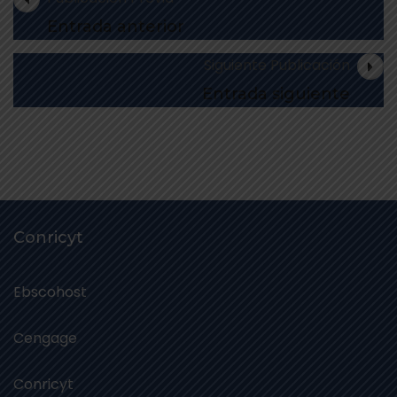
Entrada anterior
Siguiente Publicación
Entrada siguiente
Conricyt
Ebscohost
Cengage
Conricyt