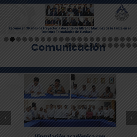
Comunicación
‹
›