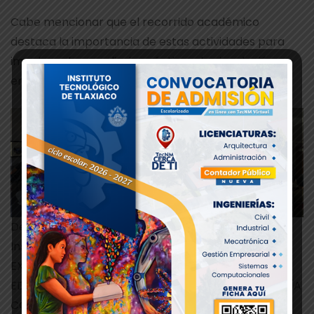
Cabe mencionar que el recorrido académico
destaca la importancia de estas actividades para
impulsar el aprendizaje práctico y la vinculación
entre la formación universitaria y el ámbito laboral.
Departamento de Comunicación y Difusión.
Instituto Tecnológico de Tlaxiaco
EXCELENCIA EN EDUCACIÓN TECNOLÓGICA®
EDUCACIÓN, CIENCIA Y TECNOLOGÍA, PROGRESO, DÍA
CON DÍA