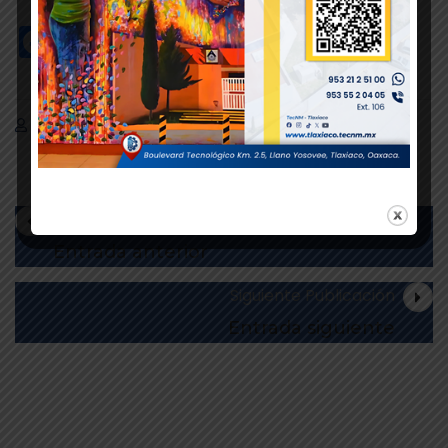
Facebook
Twitter
WhatsApp
Departamento de Comunicación y Difusión
Publicación Previa
Entrada anterior
Siguiente Publicación
Entrada siguiente