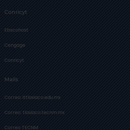
Conricyt
Ebscohost
Cengage
Conricyt
Mails
Correo: ittlaxiaco.edu.mx
Correo: tlaxiaco.tecnm.mx
Correo TECNM