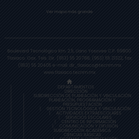
Ver mapa más grande
Boulevard Tecnológico Km. 2.5, Llano Yosovee C.P. 69800.
Tlaxiaco. Oax. Tels. Dir. (953) 55 20788, (953) 55 21322, fax:
(953) 55 20405 e-mail: dir_tlaxiaco@tecnm.mx
www.tlaxiaco.tecnm.mx
DEPARTAMENTOS
DIRECCIÓN
SUBDIRECCIÓN DE PLANEACIÒN Y VINCULACIÓN
PLANEACIÓN, PROGRAMACIÓN Y
PRESUPUESTACIÓN
GESTIÓN TECNOLÓGICA Y VINCULACIÓN
ACTIVIDADES EXTRAESCOLARES
SERVICIOS ESCOLARES
CENTRO DE INFORMACIÓN
COMUNICACIÓN Y DIFUSIÓN
SUBDIRECCIÓN ACADÉMICA
CIENCIAS BÁSICAS