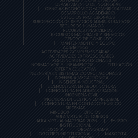
SISTEMAS Y COMPUTACIÓN
DEPARTAMENTO DE INGENIERÍAS
CIENCIAS ECONÓMICO-ADMINISTRATIVAS
DESARROLLO ACADÉMICO
ESTUDIOS PROFESIONALES
SUBDIRECCIÓN DE SERVICIOS ADMINISTRATIVOS
RECURSOS HUMANOS
RECURSOS FINANCIEROS
RECURSOS MATERIALES Y SERVICIOS
CENTRO DE CÓMPUTO
MANTENIMIENTO Y EQUIPO
Académica
ACTIVIDADES COMPLEMENTARIAS
ACTIVIDADES EXTRAESCOLARES
RESIDENCIAS PROFESIONALES
NORMATIVOS Y LINEAMIENTOS
TITULACIÓN
OFERTA EDUCATIVA
INGENIERÍA EN SISTEMAS COMPUTACIONALES
INGENIERÍA MECATRÓNICA
INGENIERÍA INDUSTRIAL
LICENCIATURA EN ARQUITECTURA
LICENCIATURA EN ADMINISTRACIÓN
INGENIERÍA CIVIL
INGENIERÍA EN GESTIÓN EMPRESARIAL
LICENCIATURA EN CONTADOR PÚBLICO
SISTEMAS
MINDBOX
OFICIOS
AULA VIRTUAL DE CURSOS
AULA VIRTUAL MATERIAS 2026
E-LIBRO
INSTITUCIONAL
FILOSOFÍA
ORGANIGRAMA
LOGOTIPO INSTITUCIONAL
MASCOTA