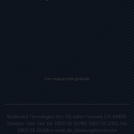
Ver mapa más grande
Boulevard Tecnológico Km. 2.5, Llano Yosovee C.P. 69800.
Tlaxiaco. Oax. Tels. Dir. (953) 55 20788, (953) 55 21322, fax:
(953) 55 20405 e-mail: dir_tlaxiaco@tecnm.mx