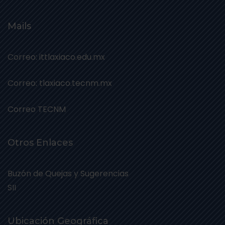
Mails
Correo: ittlaxiaco.edu.mx
Correo: tlaxiaco.tecnm.mx
Correo TECNM
Otros Enlaces
Buzón de Quejas y Sugerencias
SII
Ubicación Geográfica