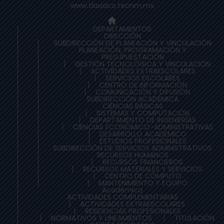
www.tlaxiaco.tecnm.mx
DEPARTAMENTOS
DIRECCIÓN
SUBDIRECCIÓN DE PLANEACIÒN Y VINCULACIÓN
PLANEACIÓN, PROGRAMACIÓN Y
PRESUPUESTACIÓN
GESTIÓN TECNOLÓGICA Y VINCULACIÓN
ACTIVIDADES EXTRAESCOLARES
SERVICIOS ESCOLARES
CENTRO DE INFORMACIÓN
COMUNICACIÓN Y DIFUSIÓN
SUBDIRECCIÓN ACADÉMICA
CIENCIAS BÁSICAS
SISTEMAS Y COMPUTACIÓN
DEPARTAMENTO DE INGENIERÍAS
CIENCIAS ECONÓMICO-ADMINISTRATIVAS
DESARROLLO ACADÉMICO
ESTUDIOS PROFESIONALES
SUBDIRECCIÓN DE SERVICIOS ADMINISTRATIVOS
RECURSOS HUMANOS
RECURSOS FINANCIEROS
RECURSOS MATERIALES Y SERVICIOS
CENTRO DE CÓMPUTO
MANTENIMIENTO Y EQUIPO
Académica
ACTIVIDADES COMPLEMENTARIAS
ACTIVIDADES EXTRAESCOLARES
RESIDENCIAS PROFESIONALES
NORMATIVOS Y LINEAMIENTOS
TITULACIÓN