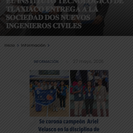
𝐄𝐋 𝐈𝐍𝐒𝐓𝐈𝐓𝐔𝐓𝐎 𝐓𝐄𝐂𝐍𝐎𝐋𝐎́𝐆𝐈𝐂𝐎 𝐃𝐄
𝐓𝐋𝐀𝐗𝐈𝐀𝐂𝐎 𝐄𝐍𝐓𝐑𝐄𝐆𝐀 𝐀 𝐋𝐀
𝐒𝐎𝐂𝐈𝐄𝐃𝐀𝐃 𝐃𝐎𝐒 𝐍𝐔𝐄𝐕𝐎𝐒
𝐈𝐍𝐆𝐄𝐍𝐈𝐄𝐑𝐎𝐒 𝐂𝐈𝐕𝐈𝐋𝐄𝐒
>
>
Inicio
Información
27 mayo, 2026
INFORMACIÓN