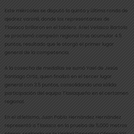
Este miércoles se disputó la quinta y última ronda de
ajedrez varonil, donde los representantes de
Tlaxiaco brillaron en el tablero. Ariel Velasco Bartolo
se proclamó campeón regional tras acumular 4.5
puntos, resultado que le otorgó el primer lugar
general de la competencia.
A la cosecha de medallas se sumó Yael de Jesús
Santiago Ortiz, quien finalizó en el tercer lugar
general con 3.5 puntos, consolidando una sólida
participación del equipo Tlaxiaqueño en el certamen
regional.
En el atletismo, Juan Pablo Hernández Hernández
representó a Tlaxiaco en la prueba de 5,000 metros
planos, realizada en la Unidad Deportiva Olimpia XXI