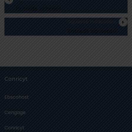
Entrada anterior
Siguiente Publicación
Entrada siguiente
Conricyt
Ebscohost
Cengage
Conricyt