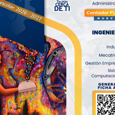
ITA GUIADA EN EL ITTLAXIACO
xiaco recibió a estudiantes del TEBCEO Telebachillerato
epec, Oax., quienes tuvieron la oportunidad de realizar
nes de la institución.
ón con el personal del Departamento de Desarrollo
tintas áreas académicas, quienes brindaron información
mparte el Instituto Tecnológico de Tlaxiaco.
activa en diversas actividades dentro de laboratorios y