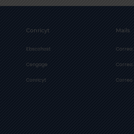
Conricyt
Mails
Ebscohost
Correo:
Cengage
Correo:
Conricyt
Correo