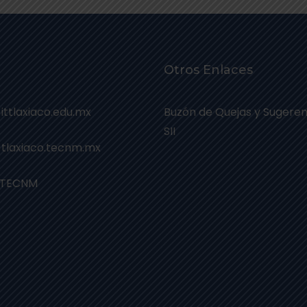
Otros Enlaces
 ittlaxiaco.edu.mx
Buzón de Quejas y Sugeren
SII
 tlaxiaco.tecnm.mx
 TECNM