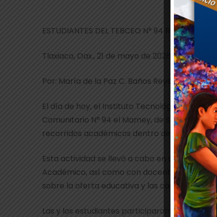
ESTUDIANTES DEL TEBCEO N° 94 REALIZAN VIS
Tlaxiaco, Oax., 21 de mayo de 2026.
Por: María de la Paz C. Baños Reyes.
El día de hoy, el Instituto Tecnológico de Tla
Comunitario N° 94 el Mamey, de Santiago Amolt
recorridos académicos dentro de las instalacio
Esta actividad se llevó a cabo en coordinaci
Académico, así como con docentes de las dis
sobre la oferta educativa y las carreras que i
Las y los estudiantes participaron de manera 